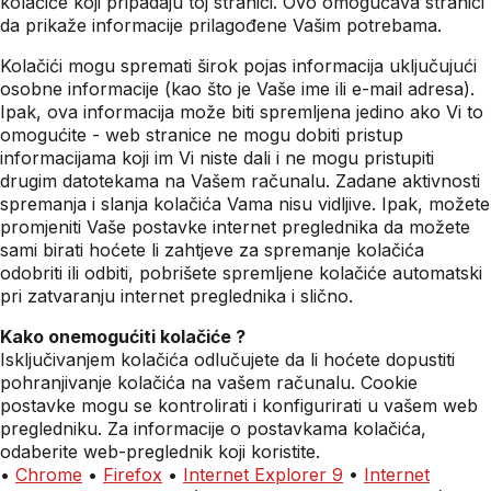
kolačiće koji pripadaju toj stranici. Ovo omogućava stranici
da prikaže informacije prilagođene Vašim potrebama.
Kolačići mogu spremati širok pojas informacija uključujući
osobne informacije (kao što je Vaše ime ili e-mail adresa).
Ipak, ova informacija može biti spremljena jedino ako Vi to
omogućite - web stranice ne mogu dobiti pristup
informacijama koji im Vi niste dali i ne mogu pristupiti
drugim datotekama na Vašem računalu. Zadane aktivnosti
spremanja i slanja kolačića Vama nisu vidljive. Ipak, možete
promjeniti Vaše postavke internet preglednika da možete
sami birati hoćete li zahtjeve za spremanje kolačića
odobriti ili odbiti, pobrišete spremljene kolačiće automatski
pri zatvaranju internet preglednika i slično.
Kako onemogućiti kolačiće ?
Isključivanjem kolačića odlučujete da li hoćete dopustiti
pohranjivanje kolačića na vašem računalu. Cookie
postavke mogu se kontrolirati i konfigurirati u vašem web
pregledniku. Za informacije o postavkama kolačića,
odaberite web-preglednik koji koristite.
•
Chrome
•
Firefox
•
Internet Explorer 9
•
Internet