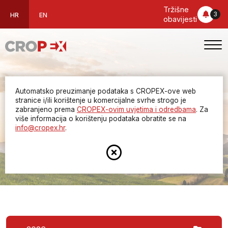
Tržišne
3
HR
EN
obavijesti
Automatsko preuzimanje podataka s CROPEX-ove web
Godišnja i mjesečna
stranice i/ili korištenje u komercijalne svrhe strogo je
zabranjeno prema
CROPEX-ovim uvjetima i odredbama
. Za
više informacija o korištenju podataka obratite se na
izvješća
info@cropex.hr
.