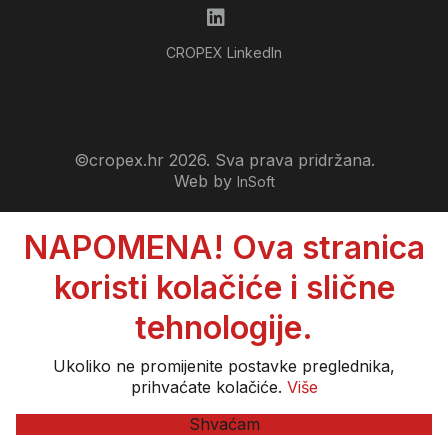
CROPEX LinkedIn
©cropex.hr 2026. Sva prava pridržana.
Web by
InSoft
NAPOMENA! Ova stranica
koristi kolačiće i slične
tehnologije.
Ukoliko ne promijenite postavke preglednika,
prihvaćate kolačiće.
Više
Shvaćam