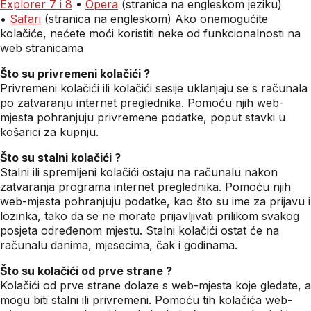
Explorer 7 i 8
•
Opera
(stranica na engleskom jeziku)
•
Safari
(stranica na engleskom) Ako onemogućite
kolačiće, nećete moći koristiti neke od funkcionalnosti na
web stranicama
Što su privremeni kolačići ?
Privremeni kolačići ili kolačići sesije uklanjaju se s računala
po zatvaranju internet preglednika. Pomoću njih web-
mjesta pohranjuju privremene podatke, poput stavki u
košarici za kupnju.
Što su stalni kolačići ?
Stalni ili spremljeni kolačići ostaju na računalu nakon
zatvaranja programa internet preglednika. Pomoću njih
web-mjesta pohranjuju podatke, kao što su ime za prijavu i
lozinka, tako da se ne morate prijavljivati prilikom svakog
posjeta određenom mjestu. Stalni kolačići ostat će na
računalu danima, mjesecima, čak i godinama.
Što su kolačići od prve strane ?
Kolačići od prve strane dolaze s web-mjesta koje gledate, a
mogu biti stalni ili privremeni. Pomoću tih kolačića web-