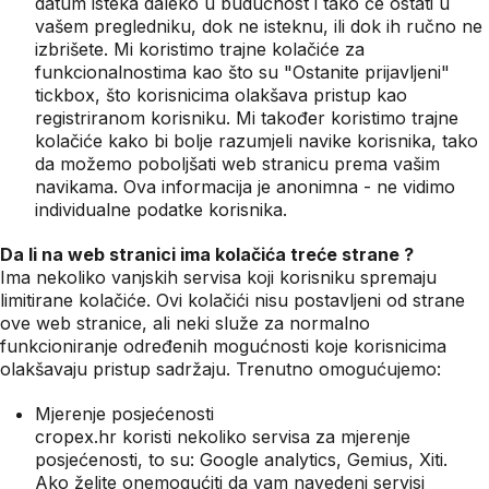
datum isteka daleko u budućnost i tako će ostati u
vašem pregledniku, dok ne isteknu, ili dok ih ručno ne
izbrišete. Mi koristimo trajne kolačiće za
funkcionalnostima kao što su "Ostanite prijavljeni"
tickbox, što korisnicima olakšava pristup kao
registriranom korisniku. Mi također koristimo trajne
kolačiće kako bi bolje razumjeli navike korisnika, tako
da možemo poboljšati web stranicu prema vašim
navikama. Ova informacija je anonimna - ne vidimo
individualne podatke korisnika.
Da li na web stranici ima kolačića treće strane ?
Ima nekoliko vanjskih servisa koji korisniku spremaju
limitirane kolačiće. Ovi kolačići nisu postavljeni od strane
ove web stranice, ali neki služe za normalno
funkcioniranje određenih mogućnosti koje korisnicima
olakšavaju pristup sadržaju. Trenutno omogućujemo:
Mjerenje posjećenosti
cropex.hr koristi nekoliko servisa za mjerenje
posjećenosti, to su: Google analytics, Gemius, Xiti.
Ako želite onemogućiti da vam navedeni servisi