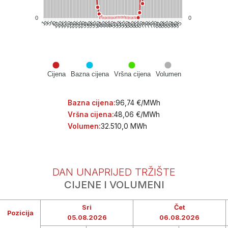
0
0
3
5
7
9
11
13
15
17
19
21
23
25
27
29
31
33
35
37
39
41
43
45
47
49
51
53
55
57
59
61
63
65
67
69
71
73
75
77
79
81
83
85
87
89
91
93
95
1
Cijena
Bazna cijena
Vršna cijena
Volumen
Bazna cijena:
96,74 €/MWh
Vršna cijena:
48,06 €/MWh
Volumen:
32.510,0 MWh
DAN UNAPRIJED TRŽIŠTE
CIJENE I VOLUMENI
Sri
Čet
Pozicija
05.08.2026
06.08.2026