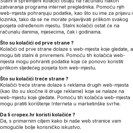
Stalni ili spremljeni kolačići ostaju na računalu nakon
zatvaranja programa internet preglednika. Pomoću njih
web-mjesta pohranjuju podatke, kao što su ime za prijavu i
lozinka, tako da se ne morate prijavljivati prilikom svakog
posjeta određenom mjestu. Stalni kolačići ostat će na
računalu danima, mjesecima, čak i godinama.
Što su kolačići od prve strane ?
Kolačići od prve strane dolaze s web-mjesta koje gledate, a
mogu biti stalni ili privremeni. Pomoću tih kolačića web-
mjesta mogu pohraniti podatke koje će ponovo koristiti
prilikom sljedećeg posjeta tom web-mjestu.
Što su kolačići treće strane ?
Kolačići treće strane dolaze s reklama drugih web-mjesta
(kao što su skočne ili druge reklame) koje se nalaze na
web-mjestu koje gledate. Pomoću tih kolačića web-mjesta
mogu pratiti korištenje Interneta u marketinške svrhe.
Da li cropex.hr koristi kolačiće ?
Da, s primarnim ciljem kako bi naše web stranice vam
omogućile bolje korisničko iskustvo.