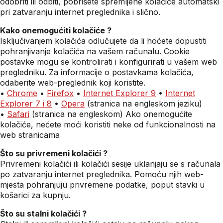
odobriti ili odbiti, pobrišete spremljene kolačiće automatski
pri zatvaranju internet preglednika i slično.
Kako onemogućiti kolačiće ?
Isključivanjem kolačića odlučujete da li hoćete dopustiti
pohranjivanje kolačića na vašem računalu. Cookie
postavke mogu se kontrolirati i konfigurirati u vašem web
pregledniku. Za informacije o postavkama kolačića,
odaberite web-preglednik koji koristite.
•
Chrome
•
Firefox
•
Internet Explorer 9
•
Internet
Explorer 7 i 8
•
Opera
(stranica na engleskom jeziku)
•
Safari
(stranica na engleskom) Ako onemogućite
kolačiće, nećete moći koristiti neke od funkcionalnosti na
web stranicama
Što su privremeni kolačići ?
Privremeni kolačići ili kolačići sesije uklanjaju se s računala
po zatvaranju internet preglednika. Pomoću njih web-
mjesta pohranjuju privremene podatke, poput stavki u
košarici za kupnju.
Što su stalni kolačići ?