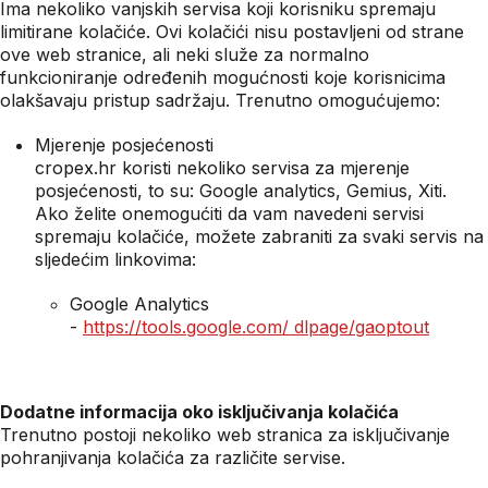
Ima nekoliko vanjskih servisa koji korisniku spremaju
limitirane kolačiće. Ovi kolačići nisu postavljeni od strane
ove web stranice, ali neki služe za normalno
funkcioniranje određenih mogućnosti koje korisnicima
olakšavaju pristup sadržaju. Trenutno omogućujemo:
Mjerenje posjećenosti
cropex.hr koristi nekoliko servisa za mjerenje
posjećenosti, to su: Google analytics, Gemius, Xiti.
Ako želite onemogućiti da vam navedeni servisi
spremaju kolačiće, možete zabraniti za svaki servis na
sljedećim linkovima:
Google Analytics
-
https://tools.google.com/ dlpage/gaoptout
Dodatne informacija oko isključivanja kolačića
Trenutno postoji nekoliko web stranica za isključivanje
pohranjivanja kolačića za različite servise.