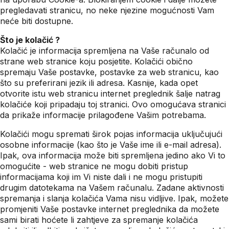
pregledavati stranicu, no neke njezine mogućnosti Vam
neće biti dostupne.
Što je kolačić ?
Kolačić je informacija spremljena na Vaše računalo od
strane web stranice koju posjetite. Kolačići obično
spremaju Vaše postavke, postavke za web stranicu, kao
što su preferirani jezik ili adresa. Kasnije, kada opet
otvorite istu web stranicu internet preglednik šalje natrag
kolačiće koji pripadaju toj stranici. Ovo omogućava stranici
da prikaže informacije prilagođene Vašim potrebama.
Kolačići mogu spremati širok pojas informacija uključujući
osobne informacije (kao što je Vaše ime ili e-mail adresa).
Ipak, ova informacija može biti spremljena jedino ako Vi to
omogućite - web stranice ne mogu dobiti pristup
informacijama koji im Vi niste dali i ne mogu pristupiti
drugim datotekama na Vašem računalu. Zadane aktivnosti
spremanja i slanja kolačića Vama nisu vidljive. Ipak, možete
promjeniti Vaše postavke internet preglednika da možete
sami birati hoćete li zahtjeve za spremanje kolačića