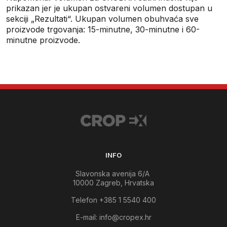
prikazan jer je ukupan ostvareni volumen dostupan u
sekciji „Rezultati“. Ukupan volumen obuhvaća sve
proizvode trgovanja: 15-minutne, 30-minutne i 60-
minutne proizvode.
INFO
Slavonska avenija 6/A
10000 Zagreb, Hrvatska
Telefon +385 1 5540 400
E-mail:
info@cropex.hr