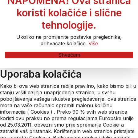
NAPOMENA! Ova stranica
koristi kolačiće i slične
tehnologije.
Ukoliko ne promijenite postavke preglednika,
prihvaćate kolačiće.
Više
Shvaćam
Uporaba kolačića
Kako bi ova web stranica radila pravilno, kako bismo bili u
stanju vršiti daljnja unaprjeđenja stranice, u svrhu
poboljšavanja vašega iskustva pregledavanja, ova stranica
mora na vaše računalo spremiti malenu količinu
informacija ( Cookies ) . Preko 90 % svih web stranica
koristi ovu praksu no prema regulacijama Europske unije
od 25.03.2011. obvezni smo prije spremanja Cookie-a
zatražiti vaš pristanak. Korištenjem web stranice pristajete
na uporabu Cookie-a. Blokiranjem cookie i dalje možete