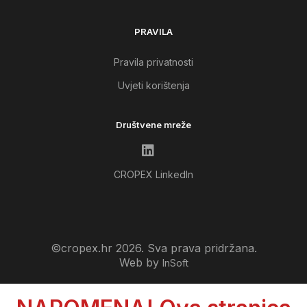
PRAVILA
Pravila privatnosti
Uvjeti korištenja
Društvene mreže
CROPEX LinkedIn
©cropex.hr 2026. Sva prava pridržana.
Web by
InSoft