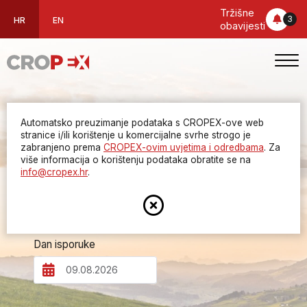
Tržišne
3
HR
EN
obavijesti
Automatsko preuzimanje podataka s CROPEX-ove web
Dan unaprijed
stranice i/ili korištenje u komercijalne svrhe strogo je
zabranjeno prema
CROPEX-ovim uvjetima i odredbama
. Za
više informacija o korištenju podataka obratite se na
tržište
info@cropex.hr
.
Dan isporuke