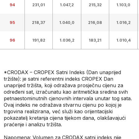
94
231,01
1.047,2
215,32
1.103,0
95
218,37
1.040,0
216,08
1.016,2
96
191,82
1.036,2
183,21
1.010,4
*CRODAX – CROPEX Satni Indeks (Dan unaprijed
tržište): je satni referentni indeks CROPEX Dan
unaprijed tržišta, koji odražava prosječnu cijenu za
određeni sat, izračunatu kao aritmetička sredina svih
petnaestominutnih cjenovnih intervala unutar tog sata.
Ovaj indeks ne odražava stvarnu cijenu po kojoj je
trgovina realizirana, već služi kao orijentacijski
pokazatelj kretanja cijena tijekom dana, olakšavajući
praćenje i analizu tržišta.
Napomena: Volumen za CRODAX satni indeks nije