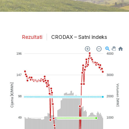
Rezultati
CRODAX – Satni indeks
196
4000
147
3000
Cijena [€/MWh]
Volumen [MW]
98
2000
49
1000