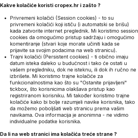
Kakve kolačiće koristi cropex.hr i zašto ?
Privremeni kolačići (Session cookies) - to su
privremeni kolačići koji ističu (i automatski se brišu)
kada zatvorite internet preglednik. Mi koristimo session
cookies da omogućimo pristup sadržaju i omogućimo
komentiranje (stvari koje morate učiniti kada se
prijavite sa svojim podacima na web stranicu).
Trajni kolačići (Persistent cookies) - ti obično imaju
datum isteka daleko u budućnost i tako će ostati u
vašem pregledniku, dok ne isteknu, ili dok ih ručno ne
izbrišete. Mi koristimo trajne kolačiće za
funkcionalnostima kao što su "Ostanite prijavljeni"
tickbox, što korisnicima olakšava pristup kao
registriranom korisniku. Mi također koristimo trajne
kolačiće kako bi bolje razumjeli navike korisnika, tako
da možemo poboljšati web stranicu prema vašim
navikama. Ova informacija je anonimna - ne vidimo
individualne podatke korisnika.
Da li na web stranici ima kolačića treće strane ?