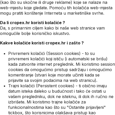
(kao što su skočne ili druge reklame) koje se nalaze na
web-mjestu koje gledate. Pomoću tih kolačića web-mjesta
mogu pratiti korištenje Interneta u marketinške svrhe.
Da li cropex.hr koristi kolačiće ?
Da, s primarnim ciljem kako bi naše web stranice vam
omogućile bolje korisničko iskustvo.
Kakve kolačiće koristi cropex.hr i zašto ?
Privremeni kolačići (Session cookies) - to su
privremeni kolačići koji ističu (i automatski se brišu)
kada zatvorite internet preglednik. Mi koristimo session
cookies da omogućimo pristup sadržaju i omogućimo
komentiranje (stvari koje morate učiniti kada se
prijavite sa svojim podacima na web stranicu).
Trajni kolačići (Persistent cookies) - ti obično imaju
datum isteka daleko u budućnost i tako će ostati u
vašem pregledniku, dok ne isteknu, ili dok ih ručno ne
izbrišete. Mi koristimo trajne kolačiće za
funkcionalnostima kao što su "Ostanite prijavljeni"
tickbox, što korisnicima olakšava pristup kao