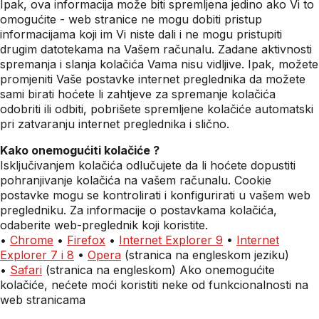
Ipak, ova informacija može biti spremljena jedino ako Vi to
omogućite - web stranice ne mogu dobiti pristup
informacijama koji im Vi niste dali i ne mogu pristupiti
drugim datotekama na Vašem računalu. Zadane aktivnosti
spremanja i slanja kolačića Vama nisu vidljive. Ipak, možete
promjeniti Vaše postavke internet preglednika da možete
sami birati hoćete li zahtjeve za spremanje kolačića
odobriti ili odbiti, pobrišete spremljene kolačiće automatski
pri zatvaranju internet preglednika i slično.
Kako onemogućiti kolačiće ?
Isključivanjem kolačića odlučujete da li hoćete dopustiti
pohranjivanje kolačića na vašem računalu. Cookie
postavke mogu se kontrolirati i konfigurirati u vašem web
pregledniku. Za informacije o postavkama kolačića,
odaberite web-preglednik koji koristite.
•
Chrome
•
Firefox
•
Internet Explorer 9
•
Internet
Explorer 7 i 8
•
Opera
(stranica na engleskom jeziku)
•
Safari
(stranica na engleskom) Ako onemogućite
kolačiće, nećete moći koristiti neke od funkcionalnosti na
web stranicama