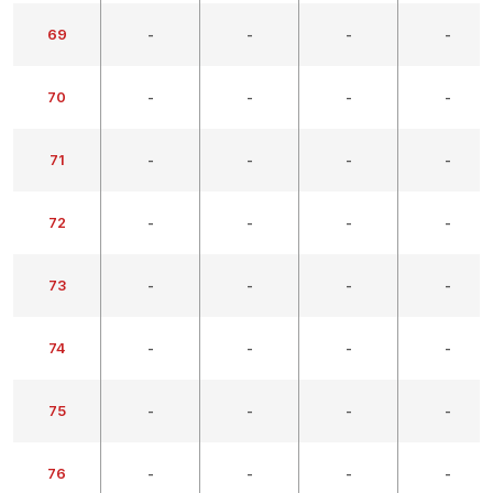
69
-
-
-
-
70
-
-
-
-
71
-
-
-
-
72
-
-
-
-
73
-
-
-
-
74
-
-
-
-
75
-
-
-
-
76
-
-
-
-