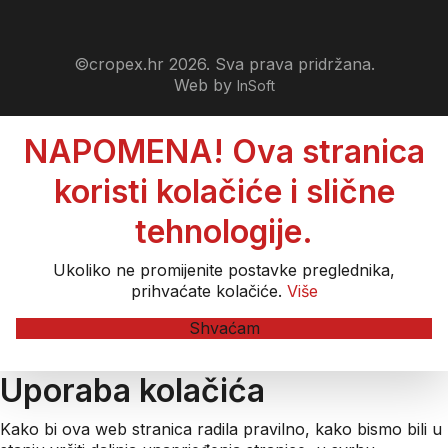
©cropex.hr 2026. Sva prava pridržana.
Web by
InSoft
NAPOMENA! Ova stranica
koristi kolačiće i slične
tehnologije.
Ukoliko ne promijenite postavke preglednika,
prihvaćate kolačiće.
Više
Shvaćam
Uporaba kolačića
Kako bi ova web stranica radila pravilno, kako bismo bili u