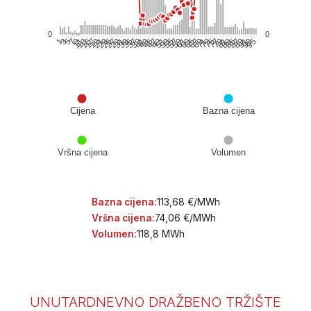
0
0
3
5
7
9
11
13
15
17
19
21
23
25
27
29
31
33
35
37
39
41
43
45
47
49
51
53
55
57
59
61
63
65
67
69
71
73
75
77
79
81
83
85
87
89
91
93
95
1
Cijena
Bazna cijena
Vršna cijena
Volumen
Bazna cijena:
113,68 €/MWh
Vršna cijena:
74,06 €/MWh
Volumen:
118,8 MWh
UNUTARDNEVNO DRAŽBENO TRŽIŠTE