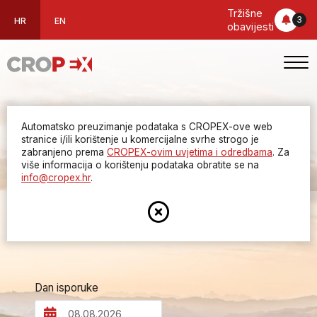
Tržišne
3
HR
EN
obavijesti
Automatsko preuzimanje podataka s CROPEX-ove web
Rezultati
stranice i/ili korištenje u komercijalne svrhe strogo je
zabranjeno prema
CROPEX-ovim uvjetima i odredbama
. Za
više informacija o korištenju podataka obratite se na
unutardnevnog
info@cropex.hr
.
dražbenog tržišta
Dan isporuke