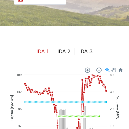
IDA 1
IDA 2
IDA 3
189
40
142
30
Cijena [€/MWh]
Volumen [MW]
95
20
47
10