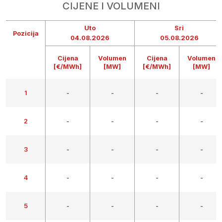
CIJENE I VOLUMENI
Uto
Sri
Pozicija
04.08.2026
05.08.2026
Cijena
Volumen
Cijena
Volumen
[€/MWh]
[MW]
[€/MWh]
[MW]
1
-
-
-
-
2
-
-
-
-
3
-
-
-
-
4
-
-
-
-
5
-
-
-
-