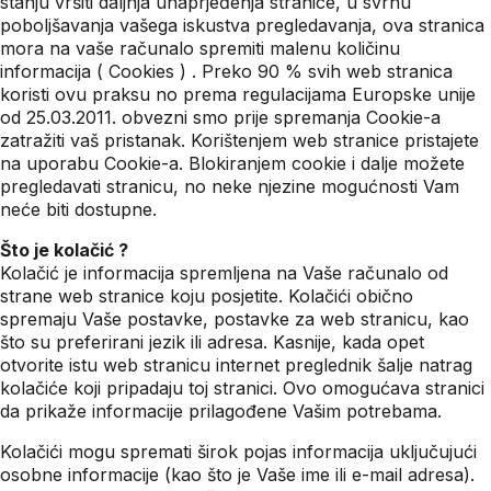
stanju vršiti daljnja unaprjeđenja stranice, u svrhu
poboljšavanja vašega iskustva pregledavanja, ova stranica
mora na vaše računalo spremiti malenu količinu
informacija ( Cookies ) . Preko 90 % svih web stranica
koristi ovu praksu no prema regulacijama Europske unije
od 25.03.2011. obvezni smo prije spremanja Cookie-a
zatražiti vaš pristanak. Korištenjem web stranice pristajete
na uporabu Cookie-a. Blokiranjem cookie i dalje možete
pregledavati stranicu, no neke njezine mogućnosti Vam
neće biti dostupne.
Što je kolačić ?
Kolačić je informacija spremljena na Vaše računalo od
strane web stranice koju posjetite. Kolačići obično
spremaju Vaše postavke, postavke za web stranicu, kao
što su preferirani jezik ili adresa. Kasnije, kada opet
otvorite istu web stranicu internet preglednik šalje natrag
kolačiće koji pripadaju toj stranici. Ovo omogućava stranici
da prikaže informacije prilagođene Vašim potrebama.
Kolačići mogu spremati širok pojas informacija uključujući
osobne informacije (kao što je Vaše ime ili e-mail adresa).