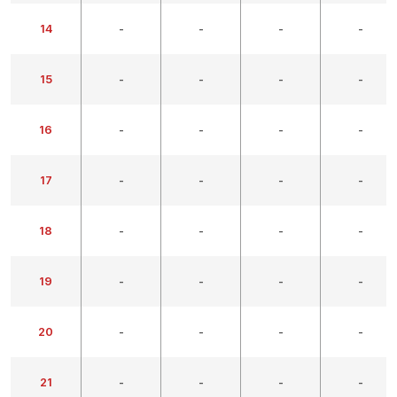
14
-
-
-
-
15
-
-
-
-
16
-
-
-
-
17
-
-
-
-
18
-
-
-
-
19
-
-
-
-
20
-
-
-
-
21
-
-
-
-