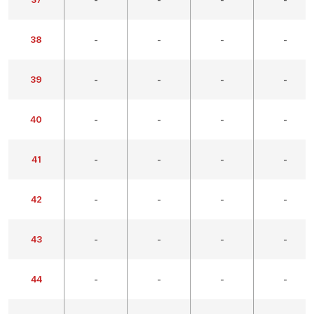
38
-
-
-
-
39
-
-
-
-
40
-
-
-
-
41
-
-
-
-
42
-
-
-
-
43
-
-
-
-
44
-
-
-
-