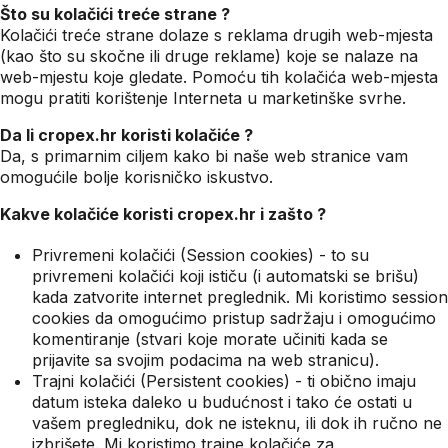
Što su kolačići treće strane ?
Kolačići treće strane dolaze s reklama drugih web-mjesta
(kao što su skočne ili druge reklame) koje se nalaze na
web-mjestu koje gledate. Pomoću tih kolačića web-mjesta
mogu pratiti korištenje Interneta u marketinške svrhe.
Da li cropex.hr koristi kolačiće ?
Da, s primarnim ciljem kako bi naše web stranice vam
omogućile bolje korisničko iskustvo.
Kakve kolačiće koristi cropex.hr i zašto ?
Privremeni kolačići (Session cookies) - to su
privremeni kolačići koji ističu (i automatski se brišu)
kada zatvorite internet preglednik. Mi koristimo session
cookies da omogućimo pristup sadržaju i omogućimo
komentiranje (stvari koje morate učiniti kada se
prijavite sa svojim podacima na web stranicu).
Trajni kolačići (Persistent cookies) - ti obično imaju
datum isteka daleko u budućnost i tako će ostati u
vašem pregledniku, dok ne isteknu, ili dok ih ručno ne
izbrišete. Mi koristimo trajne kolačiće za