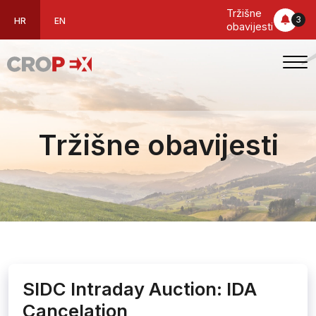
Tržišne
3
HR
EN
obavijesti
Tržišne obavijesti
SIDC Intraday Auction: IDA
Cancelation