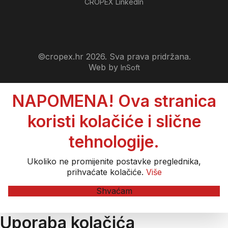
CROPEX LinkedIn
©cropex.hr 2026. Sva prava pridržana.
Web by
InSoft
NAPOMENA! Ova stranica
koristi kolačiće i slične
tehnologije.
Ukoliko ne promijenite postavke preglednika,
prihvaćate kolačiće.
Više
Shvaćam
Uporaba kolačića