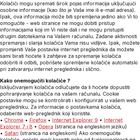
Kolačići mogu spremati širok pojas informacija uključujući
osobne informacije (kao što je Vaše ime ili e-mail adresa).
Ipak, ova informacija može biti spremljena jedino ako Vi to
omogućite - web stranice ne mogu dobiti pristup
informacijama koji im Vi niste dali i ne mogu pristupiti
drugim datotekama na Vašem računalu. Zadane aktivnosti
spremanja i slanja kolačića Vama nisu vidljive. Ipak, možete
promjeniti Vaše postavke internet preglednika da možete
sami birati hoćete li zahtjeve za spremanje kolačića
odobriti ili odbiti, pobrišete spremljene kolačiće automatski
pri zatvaranju internet preglednika i slično.
Kako onemogućiti kolačiće ?
Isključivanjem kolačića odlučujete da li hoćete dopustiti
pohranjivanje kolačića na vašem računalu. Cookie
postavke mogu se kontrolirati i konfigurirati u vašem web
pregledniku. Za informacije o postavkama kolačića,
odaberite web-preglednik koji koristite.
•
Chrome
•
Firefox
•
Internet Explorer 9
•
Internet
Explorer 7 i 8
•
Opera
(stranica na engleskom jeziku)
•
Safari
(stranica na engleskom) Ako onemogućite
kolačiće, nećete moći koristiti neke od funkcionalnosti na