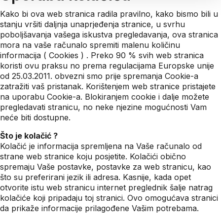
Kako bi ova web stranica radila pravilno, kako bismo bili u
stanju vršiti daljnja unaprjeđenja stranice, u svrhu
poboljšavanja vašega iskustva pregledavanja, ova stranica
mora na vaše računalo spremiti malenu količinu
informacija ( Cookies ) . Preko 90 % svih web stranica
koristi ovu praksu no prema regulacijama Europske unije
od 25.03.2011. obvezni smo prije spremanja Cookie-a
zatražiti vaš pristanak. Korištenjem web stranice pristajete
na uporabu Cookie-a. Blokiranjem cookie i dalje možete
pregledavati stranicu, no neke njezine mogućnosti Vam
neće biti dostupne.
Što je kolačić ?
Kolačić je informacija spremljena na Vaše računalo od
strane web stranice koju posjetite. Kolačići obično
spremaju Vaše postavke, postavke za web stranicu, kao
što su preferirani jezik ili adresa. Kasnije, kada opet
otvorite istu web stranicu internet preglednik šalje natrag
kolačiće koji pripadaju toj stranici. Ovo omogućava stranici
da prikaže informacije prilagođene Vašim potrebama.