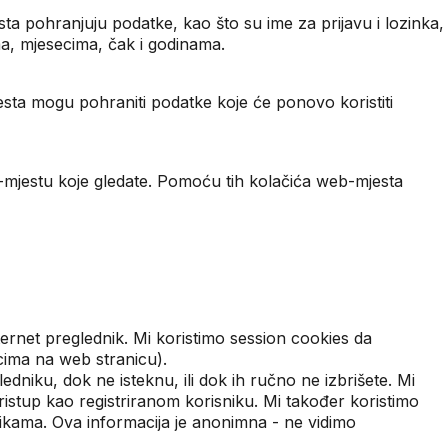
ta pohranjuju podatke, kao što su ime za prijavu i lozinka,
ma, mjesecima, čak i godinama.
jesta mogu pohraniti podatke koje će ponovo koristiti
b-mjestu koje gledate. Pomoću tih kolačića web-mjesta
nternet preglednik. Mi koristimo session cookies da
cima na web stranicu).
edniku, dok ne isteknu, ili dok ih ručno ne izbrišete. Mi
pristup kao registriranom korisniku. Mi također koristimo
vikama. Ova informacija je anonimna - ne vidimo