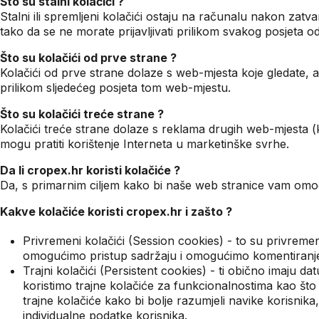
Što su stalni kolačići ?
Stalni ili spremljeni kolačići ostaju na računalu nakon zat
tako da se ne morate prijavljivati prilikom svakog posjeta 
Što su kolačići od prve strane ?
Kolačići od prve strane dolaze s web-mjesta koje gledate, a
prilikom sljedećeg posjeta tom web-mjestu.
Što su kolačići treće strane ?
Kolačići treće strane dolaze s reklama drugih web-mjesta 
mogu pratiti korištenje Interneta u marketinške svrhe.
Da li cropex.hr koristi kolačiće ?
Da, s primarnim ciljem kako bi naše web stranice vam omogu
Kakve kolačiće koristi cropex.hr i zašto ?
Privremeni kolačići (Session cookies) - to su privremeni
omogućimo pristup sadržaju i omogućimo komentiranje (s
Trajni kolačići (Persistent cookies) - ti obično imaju d
koristimo trajne kolačiće za funkcionalnostima kao što 
trajne kolačiće kako bi bolje razumjeli navike korisn
individualne podatke korisnika.