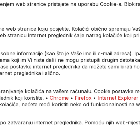
štenjem web stranice pristajete na uporabu Cookie-a. Blokir
ne web stranice koju posjetite. Kolačići obično spremaju V
u web stranicu internet preglednik šalje natrag kolačiće koji 
sobne informacije (kao što je Vaše ime ili e-mail adresa). I
ama koji im Vi niste dali i ne mogu pristupiti drugim datot
Vaše postavke internet preglednika da možete sami birati hoće
rnet preglednika i slično.
ohranjivanje kolačića na vašem računalu. Cookie postavke mo
nik koji koristite. •
Chrome
•
Firefox
•
Internet Explorer
lačiće, nećete moći koristiti neke od funkcionalnosti na 
nala po zatvaranju internet preglednika. Pomoću njih web-mje