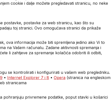
anjem cookie i dalje možete pregledavati stranicu, no neke
aše postavke, postavke za web stranicu, kao što su
pripadaju toj stranici. Ovo omogućava stranici da prikaže
pak, ova informacija može biti spremljena jedino ako Vi to
ekama na Vašem računalu. Zadane aktivnosti spremanja i
te li zahtjeve za spremanje kolačića odobriti ili odbiti,
gu se kontrolirati i konfigurirati u vašem web pregledniku.
 9
•
Internet Explorer 7 i 8
•
Opera
(stranica na engleskom
web stranicama
sta pohranjuju privremene podatke, poput stavki u košarici