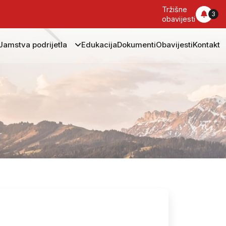
Tržišne
3
obavijesti
Jamstva podrijetla
Edukacija
Dokumenti
Obavijesti
Kontakt