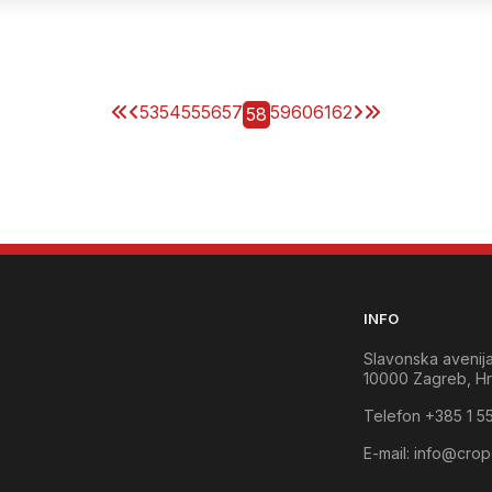
53
54
55
56
57
59
60
61
62
58
INFO
Slavonska avenij
10000 Zagreb, Hr
Telefon +385 1 5
E-mail:
info@crop