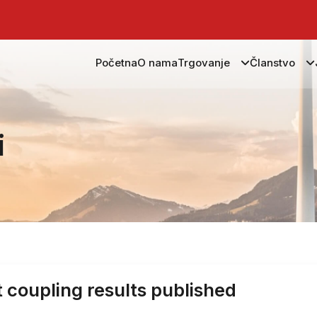
Početna
O nama
Trgovanje
Članstvo
i
coupling results published