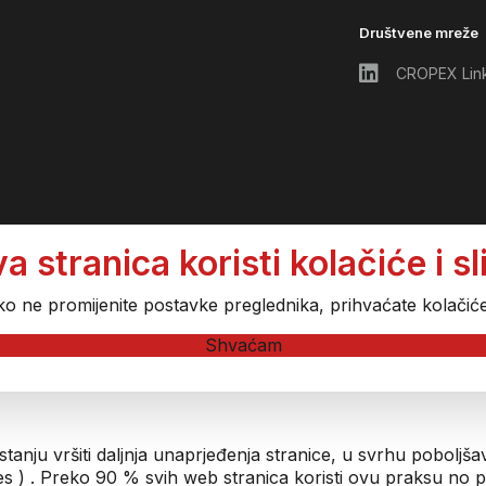
Društvene mreže
CROPEX Lin
tranica koristi kolačiće i sli
ko ne promijenite postavke preglednika, prihvaćate kolačić
Shvaćam
 stanju vršiti daljnja unaprjeđenja stranice, u svrhu pobolj
ies ) . Preko 90 % svih web stranica koristi ovu praksu no