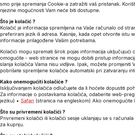
smo prije spremanja Cookie-a zatražiti vaš pristanak. Kori
njezine mogućnosti Vam neće biti dostupne.
Što je kolačić ?
Kolačić je informacija spremljena na Vaše računalo od stra
preferirani jezik ili adresa. Kasnije, kada opet otvorite ist
informacije prilagođene Vašim potrebama.
Kolačići mogu spremati širok pojas informacija uključujući o
omogućite - web stranice ne mogu dobiti pristup informacij
slanja kolačića Vama nisu vidljive. Ipak, možete promjeniti 
pobrišete spremljene kolačiće automatski pri zatvaranju inte
Kako onemogućiti kolačiće ?
Isključivanjem kolačića odlučujete da li hoćete dopustiti p
Za informacije o postavkama kolačića, odaberite web-pregled
jeziku) •
Safari
(stranica na engleskom) Ako onemogućite ko
Što su privremeni kolačići ?
Privremeni kolačići ili kolačići sesije uklanjaju se s raču
za kupnju.