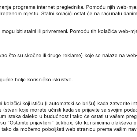
varanja programa internet preglednika. Pomoću njih web-mjes
određenom mjestu. Stalni kolačići ostat će na računalu dani
 mogu biti stalni ili privremeni. Pomoću tih kolačića web-m
(kao što su skočne ili druge reklame) koje se nalaze na we
ćile bolje korisničko iskustvo.
 kolačići koji ističu (i automatski se brišu) kada zatvorite i
tvari koje morate učiniti kada se prijavite sa svojim poda
atum isteka daleko u budućnost i tako će ostati u vašem pregl
su "Ostanite prijavljeni" tickbox, što korisnicima olakšava 
ika, tako da možemo poboljšati web stranicu prema vašim na