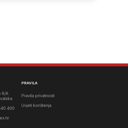
PRAVILA
a 6/A
Pravila privatnosti
vatska
Uvjeti korištenja
540 400
ex.hr