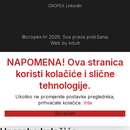
CROPEX LinkedIn
©cropex.hr 2026. Sva prava pridržana.
Web by
InSoft
NAPOMENA! Ova stranica
koristi kolačiće i slične
tehnologije.
Ukoliko ne promijenite postavke preglednika,
prihvaćate kolačiće.
Više
Shvaćam