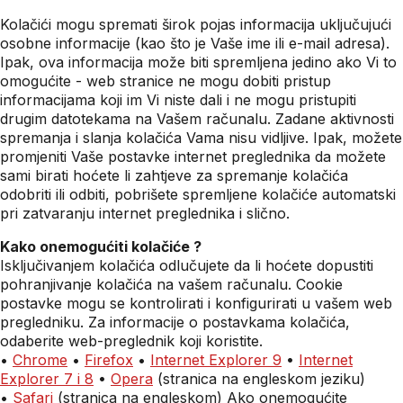
Kolačići mogu spremati širok pojas informacija uključujući
osobne informacije (kao što je Vaše ime ili e-mail adresa).
Ipak, ova informacija može biti spremljena jedino ako Vi to
omogućite - web stranice ne mogu dobiti pristup
informacijama koji im Vi niste dali i ne mogu pristupiti
drugim datotekama na Vašem računalu. Zadane aktivnosti
spremanja i slanja kolačića Vama nisu vidljive. Ipak, možete
promjeniti Vaše postavke internet preglednika da možete
sami birati hoćete li zahtjeve za spremanje kolačića
odobriti ili odbiti, pobrišete spremljene kolačiće automatski
pri zatvaranju internet preglednika i slično.
Kako onemogućiti kolačiće ?
Isključivanjem kolačića odlučujete da li hoćete dopustiti
pohranjivanje kolačića na vašem računalu. Cookie
postavke mogu se kontrolirati i konfigurirati u vašem web
pregledniku. Za informacije o postavkama kolačića,
odaberite web-preglednik koji koristite.
•
Chrome
•
Firefox
•
Internet Explorer 9
•
Internet
Explorer 7 i 8
•
Opera
(stranica na engleskom jeziku)
•
Safari
(stranica na engleskom) Ako onemogućite