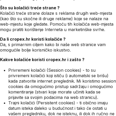
Što su kolačići treće strane ?
Kolačići treće strane dolaze s reklama drugih web-mjesta
(kao što su skočne ili druge reklame) koje se nalaze na
web-mjestu koje gledate. Pomoću tih kolačića web-mjesta
mogu pratiti korištenje Interneta u marketinške svrhe.
Da li cropex.hr koristi kolačiće ?
Da, s primarnim ciljem kako bi naše web stranice vam
omogućile bolje korisničko iskustvo.
Kakve kolačiće koristi cropex.hr i zašto ?
Privremeni kolačići (Session cookies) - to su
privremeni kolačići koji ističu (i automatski se brišu)
kada zatvorite internet preglednik. Mi koristimo session
cookies da omogućimo pristup sadržaju i omogućimo
komentiranje (stvari koje morate učiniti kada se
prijavite sa svojim podacima na web stranicu).
Trajni kolačići (Persistent cookies) - ti obično imaju
datum isteka daleko u budućnost i tako će ostati u
vašem pregledniku, dok ne isteknu, ili dok ih ručno ne