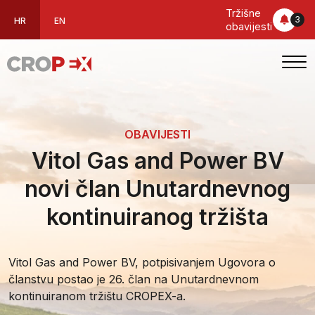
Tržišne
3
HR
EN
obavijesti
OBAVIJESTI
Vitol Gas and Power BV
novi član Unutardnevnog
kontinuiranog tržišta
Vitol Gas and Power BV, potpisivanjem Ugovora o
članstvu postao je 26. član na Unutardnevnom
kontinuiranom tržištu CROPEX-a.