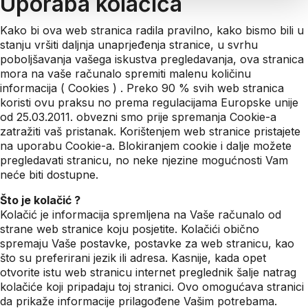
Uporaba kolačića
Kako bi ova web stranica radila pravilno, kako bismo bili u
stanju vršiti daljnja unaprjeđenja stranice, u svrhu
poboljšavanja vašega iskustva pregledavanja, ova stranica
mora na vaše računalo spremiti malenu količinu
informacija ( Cookies ) . Preko 90 % svih web stranica
koristi ovu praksu no prema regulacijama Europske unije
od 25.03.2011. obvezni smo prije spremanja Cookie-a
zatražiti vaš pristanak. Korištenjem web stranice pristajete
na uporabu Cookie-a. Blokiranjem cookie i dalje možete
pregledavati stranicu, no neke njezine mogućnosti Vam
neće biti dostupne.
Što je kolačić ?
Kolačić je informacija spremljena na Vaše računalo od
strane web stranice koju posjetite. Kolačići obično
spremaju Vaše postavke, postavke za web stranicu, kao
što su preferirani jezik ili adresa. Kasnije, kada opet
otvorite istu web stranicu internet preglednik šalje natrag
kolačiće koji pripadaju toj stranici. Ovo omogućava stranici
da prikaže informacije prilagođene Vašim potrebama.