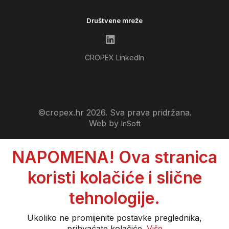
Društvene mreže
CROPEX LinkedIn
©cropex.hr 2026. Sva prava pridržana.
Web by
InSoft
NAPOMENA! Ova stranica
koristi kolačiće i slične
tehnologije.
Ukoliko ne promijenite postavke preglednika,
prihvaćate kolačiće.
Više