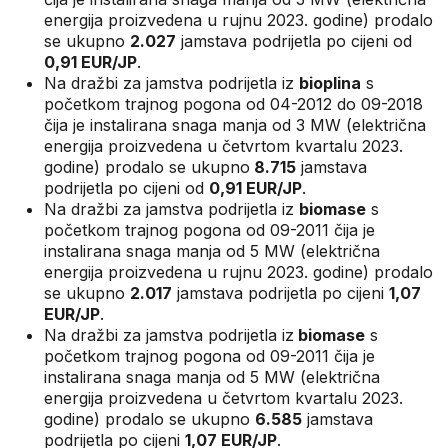
energija proizvedena u rujnu 2023. godine) prodalo
se ukupno
2.027
jamstava podrijetla po cijeni od
0,91 EUR/JP
.
Na dražbi za jamstva podrijetla iz
bioplina
s
početkom trajnog pogona od 04-2012 do 09-2018
čija je instalirana snaga manja od 3 MW (električna
energija proizvedena u četvrtom kvartalu 2023.
godine) prodalo se ukupno
8.715
jamstava
podrijetla po cijeni od
0,91 EUR/JP
.
Na dražbi za jamstva podrijetla iz
biomase
s
početkom trajnog pogona od 09-2011 čija je
instalirana snaga manja od 5 MW (električna
energija proizvedena u rujnu 2023. godine) prodalo
se ukupno
2.017
jamstava podrijetla po cijeni
1,07
EUR/JP
.
Na dražbi za jamstva podrijetla iz
biomase
s
početkom trajnog pogona od 09-2011 čija je
instalirana snaga manja od 5 MW (električna
energija proizvedena u četvrtom kvartalu 2023.
godine) prodalo se ukupno
6.585
jamstava
podrijetla po cijeni
1,07 EUR/JP
.