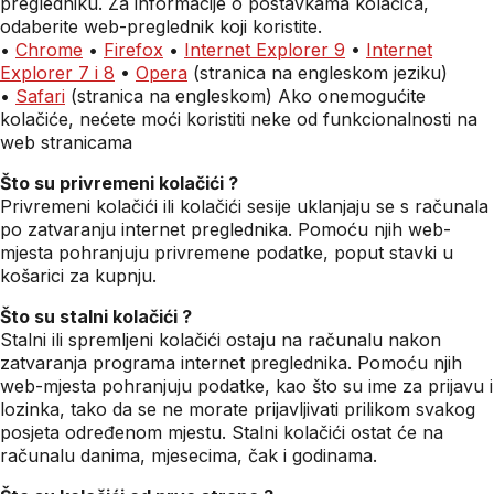
pregledniku. Za informacije o postavkama kolačića,
odaberite web-preglednik koji koristite.
•
Chrome
•
Firefox
•
Internet Explorer 9
•
Internet
Explorer 7 i 8
•
Opera
(stranica na engleskom jeziku)
•
Safari
(stranica na engleskom) Ako onemogućite
kolačiće, nećete moći koristiti neke od funkcionalnosti na
web stranicama
Što su privremeni kolačići ?
Privremeni kolačići ili kolačići sesije uklanjaju se s računala
po zatvaranju internet preglednika. Pomoću njih web-
mjesta pohranjuju privremene podatke, poput stavki u
košarici za kupnju.
Što su stalni kolačići ?
Stalni ili spremljeni kolačići ostaju na računalu nakon
zatvaranja programa internet preglednika. Pomoću njih
web-mjesta pohranjuju podatke, kao što su ime za prijavu i
lozinka, tako da se ne morate prijavljivati prilikom svakog
posjeta određenom mjestu. Stalni kolačići ostat će na
računalu danima, mjesecima, čak i godinama.