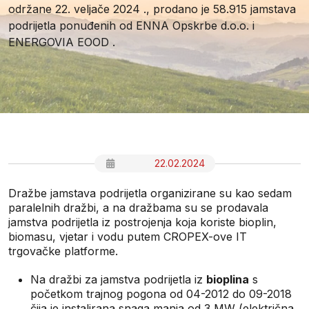
održane 22. veljače 2024 ., prodano je 58.915 jamstava
podrijetla ponuđenih od ENNA Opskrbe d.o.o. i
ENERGOVIA EOOD .
22.02.2024
Dražbe jamstava podrijetla organizirane su kao sedam
paralelnih dražbi, a na dražbama su se prodavala
jamstva podrijetla iz postrojenja koja koriste bioplin,
biomasu, vjetar i vodu putem CROPEX-ove IT
trgovačke platforme.
Na dražbi za jamstva podrijetla iz
bioplina
s
početkom trajnog pogona od 04-2012 do 09-2018
čija je instalirana snaga manja od 3 MW (električna