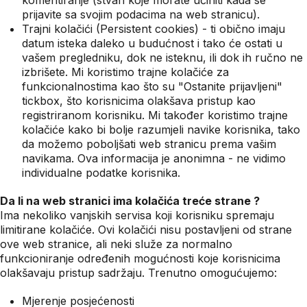
komentiranje (stvari koje morate učiniti kada se
prijavite sa svojim podacima na web stranicu).
Trajni kolačići (Persistent cookies) - ti obično imaju
datum isteka daleko u budućnost i tako će ostati u
vašem pregledniku, dok ne isteknu, ili dok ih ručno ne
izbrišete. Mi koristimo trajne kolačiće za
funkcionalnostima kao što su "Ostanite prijavljeni"
tickbox, što korisnicima olakšava pristup kao
registriranom korisniku. Mi također koristimo trajne
kolačiće kako bi bolje razumjeli navike korisnika, tako
da možemo poboljšati web stranicu prema vašim
navikama. Ova informacija je anonimna - ne vidimo
individualne podatke korisnika.
Da li na web stranici ima kolačića treće strane ?
Ima nekoliko vanjskih servisa koji korisniku spremaju
limitirane kolačiće. Ovi kolačići nisu postavljeni od strane
ove web stranice, ali neki služe za normalno
funkcioniranje određenih mogućnosti koje korisnicima
olakšavaju pristup sadržaju. Trenutno omogućujemo:
Mjerenje posjećenosti