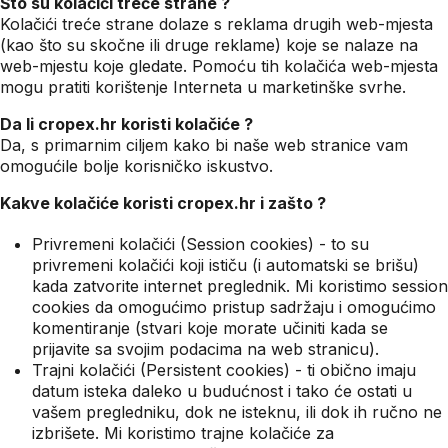
Što su kolačići treće strane ?
Kolačići treće strane dolaze s reklama drugih web-mjesta
(kao što su skočne ili druge reklame) koje se nalaze na
web-mjestu koje gledate. Pomoću tih kolačića web-mjesta
mogu pratiti korištenje Interneta u marketinške svrhe.
Da li cropex.hr koristi kolačiće ?
Da, s primarnim ciljem kako bi naše web stranice vam
omogućile bolje korisničko iskustvo.
Kakve kolačiće koristi cropex.hr i zašto ?
Privremeni kolačići (Session cookies) - to su
privremeni kolačići koji ističu (i automatski se brišu)
kada zatvorite internet preglednik. Mi koristimo session
cookies da omogućimo pristup sadržaju i omogućimo
komentiranje (stvari koje morate učiniti kada se
prijavite sa svojim podacima na web stranicu).
Trajni kolačići (Persistent cookies) - ti obično imaju
datum isteka daleko u budućnost i tako će ostati u
vašem pregledniku, dok ne isteknu, ili dok ih ručno ne
izbrišete. Mi koristimo trajne kolačiće za