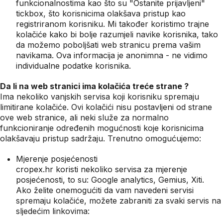
funkcionalnostima kao što su "Ostanite prijavljeni"
tickbox, što korisnicima olakšava pristup kao
registriranom korisniku. Mi također koristimo trajne
kolačiće kako bi bolje razumjeli navike korisnika, tako
da možemo poboljšati web stranicu prema vašim
navikama. Ova informacija je anonimna - ne vidimo
individualne podatke korisnika.
Da li na web stranici ima kolačića treće strane ?
Ima nekoliko vanjskih servisa koji korisniku spremaju
limitirane kolačiće. Ovi kolačići nisu postavljeni od strane
ove web stranice, ali neki služe za normalno
funkcioniranje određenih mogućnosti koje korisnicima
olakšavaju pristup sadržaju. Trenutno omogućujemo:
Mjerenje posjećenosti
cropex.hr koristi nekoliko servisa za mjerenje
posjećenosti, to su: Google analytics, Gemius, Xiti.
Ako želite onemogućiti da vam navedeni servisi
spremaju kolačiće, možete zabraniti za svaki servis na
sljedećim linkovima: