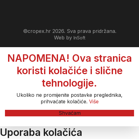
©cropex.hr 2026. Sva prava pridržana.
Web by
InSoft
NAPOMENA! Ova stranica
koristi kolačiće i slične
tehnologije.
Ukoliko ne promijenite postavke preglednika,
prihvaćate kolačiće.
Više
Shvaćam
Uporaba kolačića