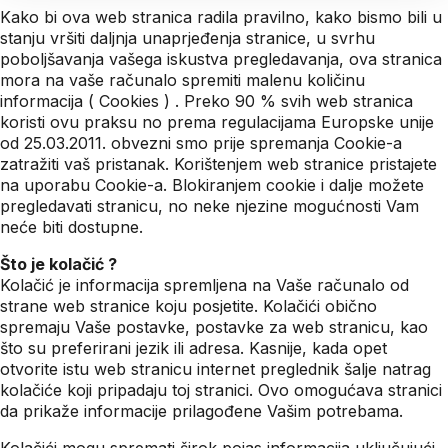
Kako bi ova web stranica radila pravilno, kako bismo bili u
stanju vršiti daljnja unaprjeđenja stranice, u svrhu
poboljšavanja vašega iskustva pregledavanja, ova stranica
mora na vaše računalo spremiti malenu količinu
informacija ( Cookies ) . Preko 90 % svih web stranica
koristi ovu praksu no prema regulacijama Europske unije
od 25.03.2011. obvezni smo prije spremanja Cookie-a
zatražiti vaš pristanak. Korištenjem web stranice pristajete
na uporabu Cookie-a. Blokiranjem cookie i dalje možete
pregledavati stranicu, no neke njezine mogućnosti Vam
neće biti dostupne.
Što je kolačić ?
Kolačić je informacija spremljena na Vaše računalo od
strane web stranice koju posjetite. Kolačići obično
spremaju Vaše postavke, postavke za web stranicu, kao
što su preferirani jezik ili adresa. Kasnije, kada opet
otvorite istu web stranicu internet preglednik šalje natrag
kolačiće koji pripadaju toj stranici. Ovo omogućava stranici
da prikaže informacije prilagođene Vašim potrebama.