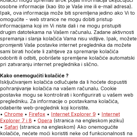
Kolačići mogu spremati širok pojas informacija uključujući
osobne informacije (kao što je Vaše ime ili e-mail adresa).
Ipak, ova informacija može biti spremljena jedino ako Vi to
omogućite - web stranice ne mogu dobiti pristup
informacijama koji im Vi niste dali i ne mogu pristupiti
drugim datotekama na Vašem računalu. Zadane aktivnosti
spremanja i slanja kolačića Vama nisu vidljive. Ipak, možete
promjeniti Vaše postavke internet preglednika da možete
sami birati hoćete li zahtjeve za spremanje kolačića
odobriti ili odbiti, pobrišete spremljene kolačiće automatski
pri zatvaranju internet preglednika i slično.
Kako onemogućiti kolačiće ?
Isključivanjem kolačića odlučujete da li hoćete dopustiti
pohranjivanje kolačića na vašem računalu. Cookie
postavke mogu se kontrolirati i konfigurirati u vašem web
pregledniku. Za informacije o postavkama kolačića,
odaberite web-preglednik koji koristite.
•
Chrome
•
Firefox
•
Internet Explorer 9
•
Internet
Explorer 7 i 8
•
Opera
(stranica na engleskom jeziku)
•
Safari
(stranica na engleskom) Ako onemogućite
kolačiće, nećete moći koristiti neke od funkcionalnosti na