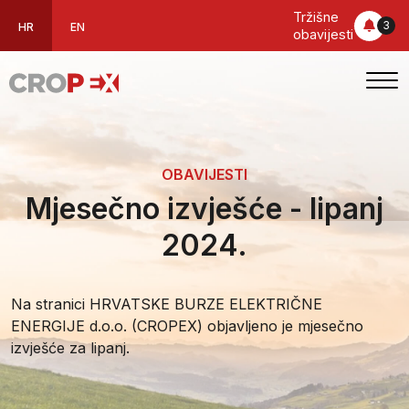
Tržišne
3
HR
EN
obavijesti
OBAVIJESTI
Mjesečno izvješće - lipanj
2024.
Na stranici HRVATSKE BURZE ELEKTRIČNE
ENERGIJE d.o.o. (CROPEX) objavljeno je mjesečno
izvješće za lipanj.