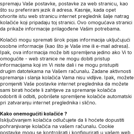
spremaju Vaše postavke, postavke za web stranicu, kao
što su preferirani jezik ili adresa. Kasnije, kada opet
otvorite istu web stranicu internet preglednik šalje natrag
kolačiće koji pripadaju toj stranici. Ovo omogućava stranici
da prikaže informacije prilagođene Vašim potrebama.
Kolačići mogu spremati širok pojas informacija uključujući
osobne informacije (kao što je Vaše ime ili e-mail adresa).
Ipak, ova informacija može biti spremljena jedino ako Vi to
omogućite - web stranice ne mogu dobiti pristup
informacijama koji im Vi niste dali i ne mogu pristupiti
drugim datotekama na Vašem računalu. Zadane aktivnosti
spremanja i slanja kolačića Vama nisu vidljive. Ipak, možete
promjeniti Vaše postavke internet preglednika da možete
sami birati hoćete li zahtjeve za spremanje kolačića
odobriti ili odbiti, pobrišete spremljene kolačiće automatski
pri zatvaranju internet preglednika i slično.
Kako onemogućiti kolačiće ?
Isključivanjem kolačića odlučujete da li hoćete dopustiti
pohranjivanje kolačića na vašem računalu. Cookie
postavke mogu se kontrolirati i konfigurirati u vašem web