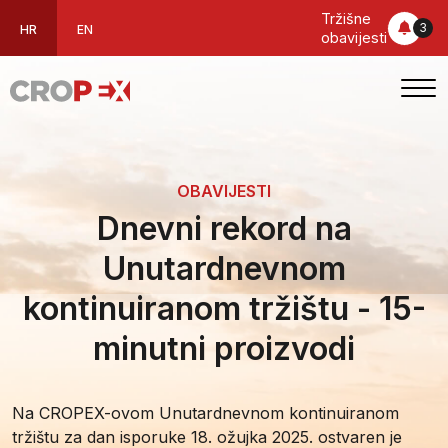
Tržišne
3
HR
EN
obavijesti
OBAVIJESTI
Dnevni rekord na
Unutardnevnom
kontinuiranom tržištu - 15-
minutni proizvodi
Na CROPEX-ovom Unutardnevnom kontinuiranom
tržištu za dan isporuke 18. ožujka 2025. ostvaren je