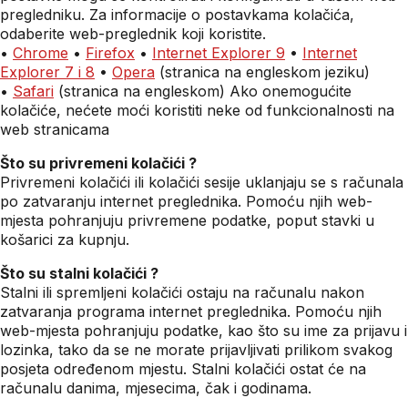
pregledniku. Za informacije o postavkama kolačića,
odaberite web-preglednik koji koristite.
•
Chrome
•
Firefox
•
Internet Explorer 9
•
Internet
Explorer 7 i 8
•
Opera
(stranica na engleskom jeziku)
•
Safari
(stranica na engleskom) Ako onemogućite
kolačiće, nećete moći koristiti neke od funkcionalnosti na
web stranicama
Što su privremeni kolačići ?
Privremeni kolačići ili kolačići sesije uklanjaju se s računala
po zatvaranju internet preglednika. Pomoću njih web-
mjesta pohranjuju privremene podatke, poput stavki u
košarici za kupnju.
Što su stalni kolačići ?
Stalni ili spremljeni kolačići ostaju na računalu nakon
zatvaranja programa internet preglednika. Pomoću njih
web-mjesta pohranjuju podatke, kao što su ime za prijavu i
lozinka, tako da se ne morate prijavljivati prilikom svakog
posjeta određenom mjestu. Stalni kolačići ostat će na
računalu danima, mjesecima, čak i godinama.