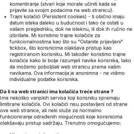
komentiranje (stvari koje morate učiniti kada se
prijavite sa svojim podacima na web stranicu).
Trajni kolačići (Persistent cookies) - ti obično imaju
datum isteka daleko u budućnost i tako će ostati u
vašem pregledniku, dok ne isteknu, ili dok ih ručno ne
izbrišete. Mi koristimo trajne kolačiće za
funkcionalnostima kao što su "Ostanite prijavljeni"
tickbox, što korisnicima olakšava pristup kao
registriranom korisniku. Mi također koristimo trajne
kolačiće kako bi bolje razumjeli navike korisnika, tako
da možemo poboljšati web stranicu prema vašim
navikama. Ova informacija je anonimna - ne vidimo
individualne podatke korisnika.
Da li na web stranici ima kolačića treće strane ?
Ima nekoliko vanjskih servisa koji korisniku spremaju
limitirane kolačiće. Ovi kolačići nisu postavljeni od strane
ove web stranice, ali neki služe za normalno
funkcioniranje određenih mogućnosti koje korisnicima
olakšavaju pristup sadržaju. Trenutno omogućujemo: