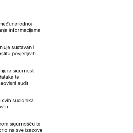
a međunarodnoj
anja informacijama
juje sustavan i
titu povjerljivih
mjera sigurnosti,
dataka te
eovisni audit
 svih sudionika
ti i
skom sigurnošću te
orio na sve izazove