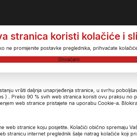
tranica koristi kolačiće i sli
ko ne promijenite postavke preglednika, prihvaćate kolačić
Shvaćam
 stanju vršiti daljnja unaprjeđenja stranice, u svrhu pobolj
ies ) . Preko 90 % svih web stranica koristi ovu praksu no
štenjem web stranice pristajete na uporabu Cookie-a. Blokir
ne web stranice koju posjetite. Kolačići obično spremaju V
u web stranicu internet preglednik šalje natrag kolačiće koji 