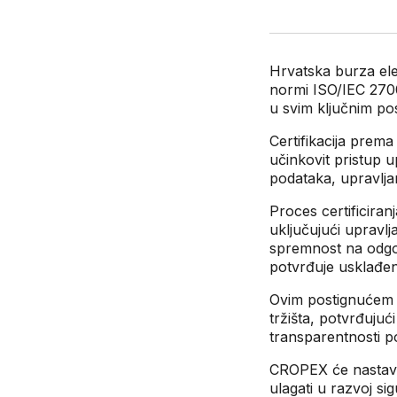
Hrvatska burza ele
normi ISO/IEC 2700
u svim ključnim po
Certifikacija prem
učinkovit pristup u
podataka, upravljan
Proces certificiran
uključujući upravlj
spremnost na odgov
potvrđuje usklađe
Ovim postignućem C
tržišta, potvrđujuć
transparentnosti p
CROPEX će nastavit
ulagati u razvoj si