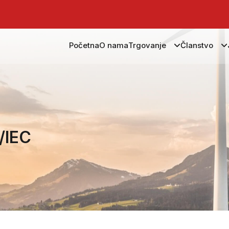
Početna
O nama
Trgovanje
Članstvo
O/IEC