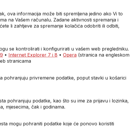
pak, ova informacija može biti spremljena jedino ako Vi to
ekama na Vašem računalu. Zadane aktivnosti spremanja i
te li zahtjeve za spremanje kolačića odobriti ili odbiti,
gu se kontrolirati i konfigurirati u vašem web pregledniku.
 9
•
Internet Explorer 7 i 8
•
Opera
(stranica na engleskom
web stranicama
sta pohranjuju privremene podatke, poput stavki u košarici
ta pohranjuju podatke, kao što su ime za prijavu i lozinka,
ma, mjesecima, čak i godinama.
jesta mogu pohraniti podatke koje će ponovo koristiti