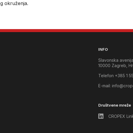
g okruženja.
INFO
Slavonska avenij
10000 Zagreb, Hr
Telefon +385 1 5
E-mail:
info@crop
Društvene mreže
CROPEX Lin