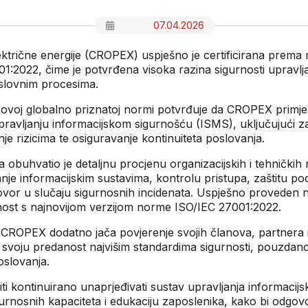
07.04.2026
ktrične energije (CROPEX) uspješno je certificirana prem
1:2022, čime je potvrđena visoka razina sigurnosti upravlj
slovnim procesima.
a ovoj globalno priznatoj normi potvrđuje da CROPEX primjen
pravljanju informacijskom sigurnošću (ISMS), uključujući zaš
je rizicima te osiguravanje kontinuiteta poslovanja.
ja obuhvatio je detaljnu procjenu organizacijskih i tehničkih 
anje informacijskim sustavima, kontrolu pristupa, zaštitu po
or u slučaju sigurnosnih incidenata. Uspješno proveden n
nost s najnovijom verzijom norme ISO/IEC 27001:2022.
ROPEX dodatno jača povjerenje svojih članova, partnera i
i svoju predanost najvišim standardima sigurnosti, pouzdanos
oslovanja.
i kontinuirano unaprjeđivati sustav upravljanja informacij
gurnosnih kapaciteta i edukaciju zaposlenika, kako bi odgov