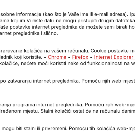
sobne informacije (kao što je Vaše ime ili e-mail adresa). I
ama koji im Vi niste dali i ne mogu pristupiti drugim datot
Vaše postavke internet preglednika da možete sami birati hoće
rnet preglednika i slično.
ohranjivanje kolačića na vašem računalu. Cookie postavke mo
nik koji koristite. •
Chrome
•
Firefox
•
Internet Explorer
lačiće, nećete moći koristiti neke od funkcionalnosti na 
nala po zatvaranju internet preglednika. Pomoću njih web-mje
varanja programa internet preglednika. Pomoću njih web-mjes
određenom mjestu. Stalni kolačići ostat će na računalu dani
 mogu biti stalni ili privremeni. Pomoću tih kolačića web-m