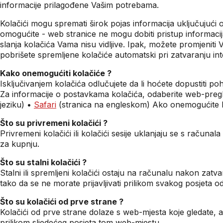
informacije prilagođene Vašim potrebama.
Kolačići mogu spremati širok pojas informacija uključujući o
omogućite - web stranice ne mogu dobiti pristup informacij
slanja kolačića Vama nisu vidljive. Ipak, možete promjeniti 
pobrišete spremljene kolačiće automatski pri zatvaranju inte
Kako onemogućiti kolačiće ?
Isključivanjem kolačića odlučujete da li hoćete dopustiti p
Za informacije o postavkama kolačića, odaberite web-pregled
jeziku) •
Safari
(stranica na engleskom) Ako onemogućite ko
Što su privremeni kolačići ?
Privremeni kolačići ili kolačići sesije uklanjaju se s raču
za kupnju.
Što su stalni kolačići ?
Stalni ili spremljeni kolačići ostaju na računalu nakon zat
tako da se ne morate prijavljivati prilikom svakog posjeta 
Što su kolačići od prve strane ?
Kolačići od prve strane dolaze s web-mjesta koje gledate, a
prilikom sljedećeg posjeta tom web-mjestu.