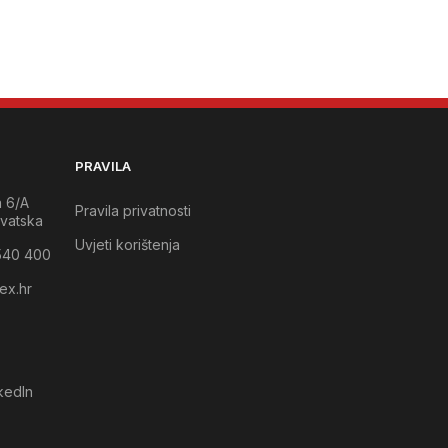
PRAVILA
a 6/A
Pravila privatnosti
vatska
Uvjeti korištenja
540 400
ex.hr
kedIn