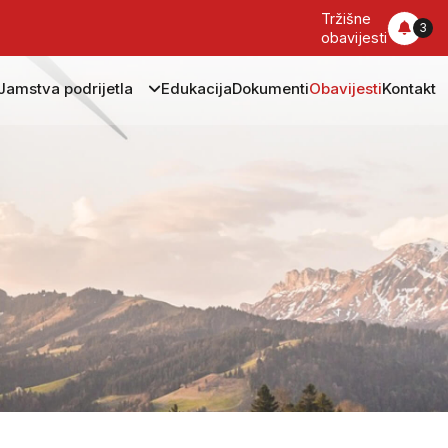
Tržišne
3
obavijesti
Jamstva podrijetla
Edukacija
Dokumenti
Obavijesti
Kontakt