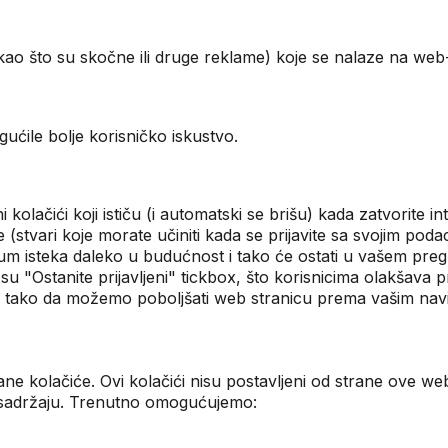
(kao što su skočne ili druge reklame) koje se nalaze na we
ćile bolje korisničko iskustvo.
 kolačići koji ističu (i automatski se brišu) kada zatvorite i
tvari koje morate učiniti kada se prijavite sa svojim poda
atum isteka daleko u budućnost i tako će ostati u vašem pregl
su "Ostanite prijavljeni" tickbox, što korisnicima olakšava 
ika, tako da možemo poboljšati web stranicu prema vašim na
rane kolačiće. Ovi kolačići nisu postavljeni od strane ove we
p sadržaju. Trenutno omogućujemo: