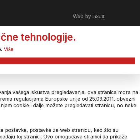
Web by
InSoft
čne tehnologije.
e.
Više
šavanja vašega iskustva pregledavanja, ova stranica mora na
 prema regulacijama Europske unije od 25.03.2011. obvezni
anjem cookie i dalje možete pregledavati stranicu, no neke
aše postavke, postavke za web stranicu, kao što su
pripadaju toj stranici. Ovo omogućava stranici da prikaže