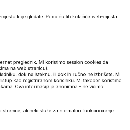
b-mjestu koje gledate. Pomoću tih kolačića web-mjesta
nternet preglednik. Mi koristimo session cookies da
cima na web stranicu).
edniku, dok ne isteknu, ili dok ih ručno ne izbrišete. Mi
pristup kao registriranom korisniku. Mi također koristimo
vikama. Ova informacija je anonimna - ne vidimo
b stranice, ali neki služe za normalno funkcioniranje