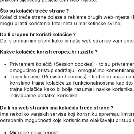
Što su kolačići treće strane ?
Kolačići treće strane dolaze s reklama drugih web-mjesta 
mogu pratiti korištenje Interneta u marketinške svrhe.
Da li cropex.hr koristi kolačiće ?
Da, s primarnim ciljem kako bi naše web stranice vam omogu
Kakve kolačiće koristi cropex.hr i zašto ?
Privremeni kolačići (Session cookies) - to su privremeni
omogućimo pristup sadržaju i omogućimo komentiranje (s
Trajni kolačići (Persistent cookies) - ti obično imaju d
koristimo trajne kolačiće za funkcionalnostima kao što 
trajne kolačiće kako bi bolje razumjeli navike korisn
individualne podatke korisnika.
Da li na web stranici ima kolačića treće strane ?
Ima nekoliko vanjskih servisa koji korisniku spremaju limiti
određenih mogućnosti koje korisnicima olakšavaju pristu
Mjerenje posjećenosti