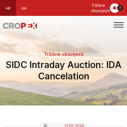
Tržišne
3
HR
EN
obavijesti
Tržišne obavijesti
SIDC Intraday Auction: IDA
Cancelation
17.05.2026