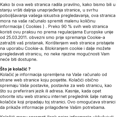
Kako bi ova web stranica radila pravilno, kako bismo bili u
stanju vršiti daljnja unaprjeđenja stranice, u svrhu
poboljšavanja vašega iskustva pregledavanja, ova stranica
mora na vaše računalo spremiti malenu količinu
informacija ( Cookies ) . Preko 90 % svih web stranica
koristi ovu praksu no prema regulacijama Europske unije
od 25.03.2011. obvezni smo prije spremanja Cookie-a
zatražiti vaš pristanak. Korištenjem web stranice pristajete
na uporabu Cookie-a. Blokiranjem cookie i dalje možete
pregledavati stranicu, no neke njezine mogućnosti Vam
neće biti dostupne.
Što je kolačić ?
Kolačić je informacija spremljena na Vaše računalo od
strane web stranice koju posjetite. Kolačići obično
spremaju Vaše postavke, postavke za web stranicu, kao
što su preferirani jezik ili adresa. Kasnije, kada opet
otvorite istu web stranicu internet preglednik šalje natrag
kolačiće koji pripadaju toj stranici. Ovo omogućava stranici
da prikaže informacije prilagođene Vašim potrebama.