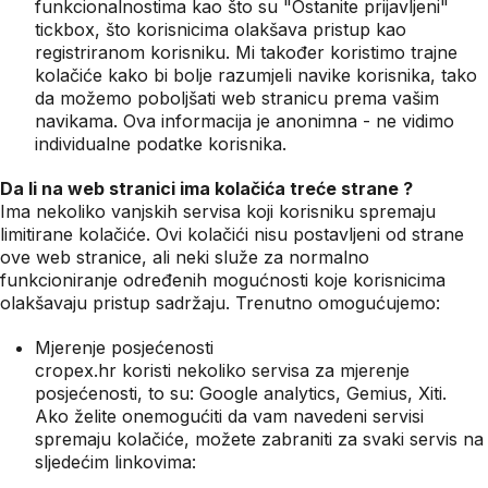
funkcionalnostima kao što su "Ostanite prijavljeni"
tickbox, što korisnicima olakšava pristup kao
registriranom korisniku. Mi također koristimo trajne
kolačiće kako bi bolje razumjeli navike korisnika, tako
da možemo poboljšati web stranicu prema vašim
navikama. Ova informacija je anonimna - ne vidimo
individualne podatke korisnika.
Da li na web stranici ima kolačića treće strane ?
Ima nekoliko vanjskih servisa koji korisniku spremaju
limitirane kolačiće. Ovi kolačići nisu postavljeni od strane
ove web stranice, ali neki služe za normalno
funkcioniranje određenih mogućnosti koje korisnicima
olakšavaju pristup sadržaju. Trenutno omogućujemo:
Mjerenje posjećenosti
cropex.hr koristi nekoliko servisa za mjerenje
posjećenosti, to su: Google analytics, Gemius, Xiti.
Ako želite onemogućiti da vam navedeni servisi
spremaju kolačiće, možete zabraniti za svaki servis na
sljedećim linkovima: