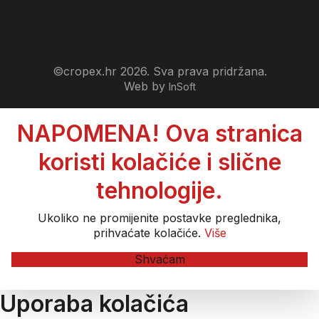
©cropex.hr 2026. Sva prava pridržana.
Web by
InSoft
NAPOMENA! Ova stranica
koristi kolačiće i slične
tehnologije.
Ukoliko ne promijenite postavke preglednika,
prihvaćate kolačiće.
Više
Shvaćam
Uporaba kolačića