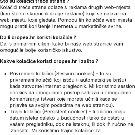
Što su kolačići treće strane ?
Kolačići treće strane dolaze s reklama drugih web-mjesta
(kao što su skočne ili druge reklame) koje se nalaze na
web-mjestu koje gledate. Pomoću tih kolačića web-mjesta
mogu pratiti korištenje Interneta u marketinške svrhe.
Da li cropex.hr koristi kolačiće ?
Da, s primarnim ciljem kako bi naše web stranice vam
omogućile bolje korisničko iskustvo.
Kakve kolačiće koristi cropex.hr i zašto ?
Privremeni kolačići (Session cookies) - to su
privremeni kolačići koji ističu (i automatski se brišu)
kada zatvorite internet preglednik. Mi koristimo session
cookies da omogućimo pristup sadržaju i omogućimo
komentiranje (stvari koje morate učiniti kada se
prijavite sa svojim podacima na web stranicu).
Trajni kolačići (Persistent cookies) - ti obično imaju
datum isteka daleko u budućnost i tako će ostati u
vašem pregledniku, dok ne isteknu, ili dok ih ručno ne
izbrišete. Mi koristimo trajne kolačiće za