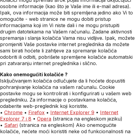
Kolačići mogu spremati širok pojas informacija uključujući
osobne informacije (kao što je Vaše ime ili e-mail adresa).
Ipak, ova informacija može biti spremljena jedino ako Vi to
omogućite - web stranice ne mogu dobiti pristup
informacijama koji im Vi niste dali i ne mogu pristupiti
drugim datotekama na Vašem računalu. Zadane aktivnosti
spremanja i slanja kolačića Vama nisu vidljive. Ipak, možete
promjeniti Vaše postavke internet preglednika da možete
sami birati hoćete li zahtjeve za spremanje kolačića
odobriti ili odbiti, pobrišete spremljene kolačiće automatski
pri zatvaranju internet preglednika i slično.
Kako onemogućiti kolačiće ?
Isključivanjem kolačića odlučujete da li hoćete dopustiti
pohranjivanje kolačića na vašem računalu. Cookie
postavke mogu se kontrolirati i konfigurirati u vašem web
pregledniku. Za informacije o postavkama kolačića,
odaberite web-preglednik koji koristite.
•
Chrome
•
Firefox
•
Internet Explorer 9
•
Internet
Explorer 7 i 8
•
Opera
(stranica na engleskom jeziku)
•
Safari
(stranica na engleskom) Ako onemogućite
kolačiće, nećete moći koristiti neke od funkcionalnosti na