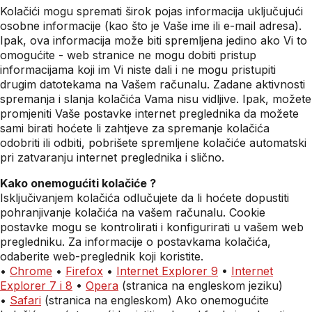
Kolačići mogu spremati širok pojas informacija uključujući
osobne informacije (kao što je Vaše ime ili e-mail adresa).
Ipak, ova informacija može biti spremljena jedino ako Vi to
omogućite - web stranice ne mogu dobiti pristup
informacijama koji im Vi niste dali i ne mogu pristupiti
drugim datotekama na Vašem računalu. Zadane aktivnosti
spremanja i slanja kolačića Vama nisu vidljive. Ipak, možete
promjeniti Vaše postavke internet preglednika da možete
sami birati hoćete li zahtjeve za spremanje kolačića
odobriti ili odbiti, pobrišete spremljene kolačiće automatski
pri zatvaranju internet preglednika i slično.
Kako onemogućiti kolačiće ?
Isključivanjem kolačića odlučujete da li hoćete dopustiti
pohranjivanje kolačića na vašem računalu. Cookie
postavke mogu se kontrolirati i konfigurirati u vašem web
pregledniku. Za informacije o postavkama kolačića,
odaberite web-preglednik koji koristite.
•
Chrome
•
Firefox
•
Internet Explorer 9
•
Internet
Explorer 7 i 8
•
Opera
(stranica na engleskom jeziku)
•
Safari
(stranica na engleskom) Ako onemogućite