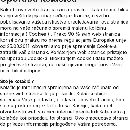
Kako bi ova web stranica radila pravilno, kako bismo bili u
stanju vršiti daljnja unaprjeđenja stranice, u svrhu
poboljšavanja vašega iskustva pregledavanja, ova stranica
mora na vaše računalo spremiti malenu količinu
informacija ( Cookies ) . Preko 90 % svih web stranica
koristi ovu praksu no prema regulacijama Europske unije
od 25.03.2011. obvezni smo prije spremanja Cookie-a
zatražiti vaš pristanak. Korištenjem web stranice pristajete
na uporabu Cookie-a. Blokiranjem cookie i dalje možete
pregledavati stranicu, no neke njezine mogućnosti Vam
neće biti dostupne.
Što je kolačić ?
Kolačić je informacija spremljena na Vaše računalo od
strane web stranice koju posjetite. Kolačići obično
spremaju Vaše postavke, postavke za web stranicu, kao
što su preferirani jezik ili adresa. Kasnije, kada opet
otvorite istu web stranicu internet preglednik šalje natrag
kolačiće koji pripadaju toj stranici. Ovo omogućava stranici
da prikaže informacije prilagođene Vašim potrebama.