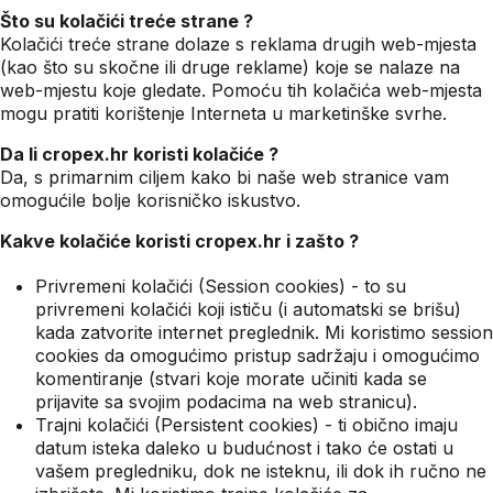
Što su kolačići treće strane ?
Kolačići treće strane dolaze s reklama drugih web-mjesta
(kao što su skočne ili druge reklame) koje se nalaze na
web-mjestu koje gledate. Pomoću tih kolačića web-mjesta
mogu pratiti korištenje Interneta u marketinške svrhe.
Da li cropex.hr koristi kolačiće ?
Da, s primarnim ciljem kako bi naše web stranice vam
omogućile bolje korisničko iskustvo.
Kakve kolačiće koristi cropex.hr i zašto ?
Privremeni kolačići (Session cookies) - to su
privremeni kolačići koji ističu (i automatski se brišu)
kada zatvorite internet preglednik. Mi koristimo session
cookies da omogućimo pristup sadržaju i omogućimo
komentiranje (stvari koje morate učiniti kada se
prijavite sa svojim podacima na web stranicu).
Trajni kolačići (Persistent cookies) - ti obično imaju
datum isteka daleko u budućnost i tako će ostati u
vašem pregledniku, dok ne isteknu, ili dok ih ručno ne