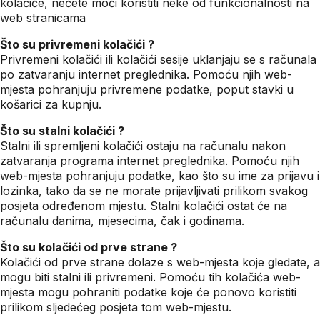
kolačiće, nećete moći koristiti neke od funkcionalnosti na
web stranicama
Što su privremeni kolačići ?
Privremeni kolačići ili kolačići sesije uklanjaju se s računala
po zatvaranju internet preglednika. Pomoću njih web-
mjesta pohranjuju privremene podatke, poput stavki u
košarici za kupnju.
Što su stalni kolačići ?
Stalni ili spremljeni kolačići ostaju na računalu nakon
zatvaranja programa internet preglednika. Pomoću njih
web-mjesta pohranjuju podatke, kao što su ime za prijavu i
lozinka, tako da se ne morate prijavljivati prilikom svakog
posjeta određenom mjestu. Stalni kolačići ostat će na
računalu danima, mjesecima, čak i godinama.
Što su kolačići od prve strane ?
Kolačići od prve strane dolaze s web-mjesta koje gledate, a
mogu biti stalni ili privremeni. Pomoću tih kolačića web-
mjesta mogu pohraniti podatke koje će ponovo koristiti
prilikom sljedećeg posjeta tom web-mjestu.