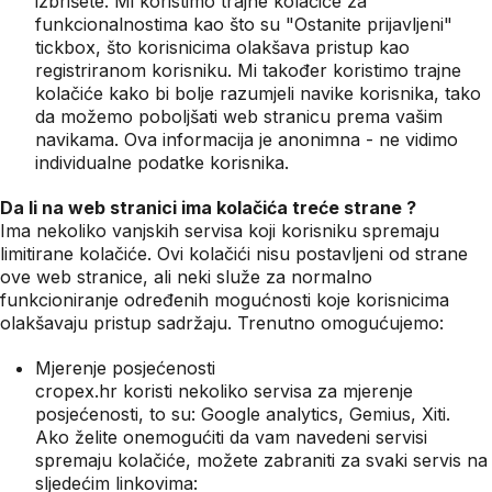
izbrišete. Mi koristimo trajne kolačiće za
funkcionalnostima kao što su "Ostanite prijavljeni"
tickbox, što korisnicima olakšava pristup kao
registriranom korisniku. Mi također koristimo trajne
kolačiće kako bi bolje razumjeli navike korisnika, tako
da možemo poboljšati web stranicu prema vašim
navikama. Ova informacija je anonimna - ne vidimo
individualne podatke korisnika.
Da li na web stranici ima kolačića treće strane ?
Ima nekoliko vanjskih servisa koji korisniku spremaju
limitirane kolačiće. Ovi kolačići nisu postavljeni od strane
ove web stranice, ali neki služe za normalno
funkcioniranje određenih mogućnosti koje korisnicima
olakšavaju pristup sadržaju. Trenutno omogućujemo:
Mjerenje posjećenosti
cropex.hr koristi nekoliko servisa za mjerenje
posjećenosti, to su: Google analytics, Gemius, Xiti.
Ako želite onemogućiti da vam navedeni servisi
spremaju kolačiće, možete zabraniti za svaki servis na
sljedećim linkovima: