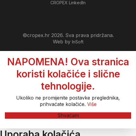
CROPEX LinkedIn
©cropex.hr 2026. Sva prava pridržana.
Web by
InSoft
NAPOMENA! Ova stranica
koristi kolačiće i slične
tehnologije.
Ukoliko ne promijenite postavke preglednika,
prihvaćate kolačiće.
Više
Shvaćam
Uporaba kolačića