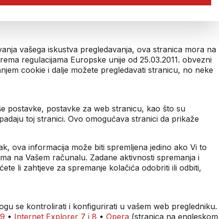
šavanja vašega iskustva pregledavanja, ova stranica mora na
 prema regulacijama Europske unije od 25.03.2011. obvezni
anjem cookie i dalje možete pregledavati stranicu, no neke
aše postavke, postavke za web stranicu, kao što su
pripadaju toj stranici. Ovo omogućava stranici da prikaže
pak, ova informacija može biti spremljena jedino ako Vi to
ekama na Vašem računalu. Zadane aktivnosti spremanja i
te li zahtjeve za spremanje kolačića odobriti ili odbiti,
gu se kontrolirati i konfigurirati u vašem web pregledniku.
 9
•
Internet Explorer 7 i 8
•
Opera
(stranica na engleskom