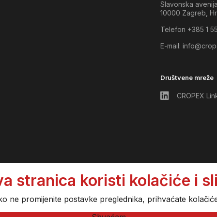
Slavonska avenij
10000 Zagreb, Hr
Telefon +385 1 5
E-mail:
info@crop
Društvene mreže
CROPEX Lin
tranica koristi kolačiće i sli
ko ne promijenite postavke preglednika, prihvaćate kolačić