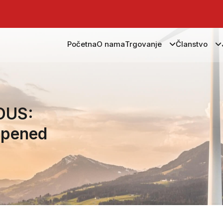
Početna
O nama
Trgovanje
Članstvo
OUS:
opened