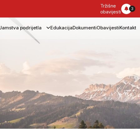
Tržišne
3
obavijesti
Jamstva podrijetla
Edukacija
Dokumenti
Obavijesti
Kontakt