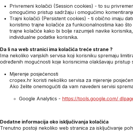
Privremeni kolačići (Session cookies) - to su privremeni
omogućimo pristup sadržaju i omogućimo komentiranje (s
Trajni kolačići (Persistent cookies) - ti obično imaju d
koristimo trajne kolačiće za funkcionalnostima kao što 
trajne kolačiće kako bi bolje razumjeli navike korisn
individualne podatke korisnika.
Da li na web stranici ima kolačića treće strane ?
Ima nekoliko vanjskih servisa koji korisniku spremaju limiti
određenih mogućnosti koje korisnicima olakšavaju pristu
Mjerenje posjećenosti
cropex.hr koristi nekoliko servisa za mjerenje posjećeno
Ako želite onemogućiti da vam navedeni servisi spremaj
Google Analytics -
https://tools.google.com/ dlpa
Dodatne informacija oko isključivanja kolačića
Trenutno postoji nekoliko web stranica za isključivanje pohr