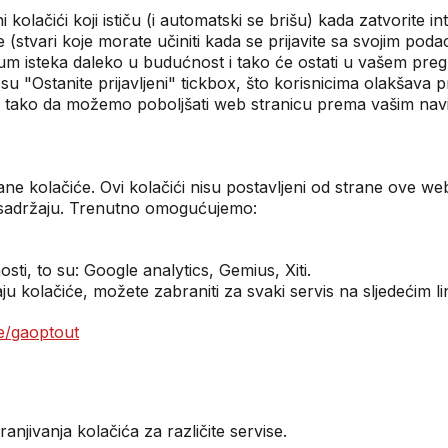
 kolačići koji ističu (i automatski se brišu) kada zatvorite i
tvari koje morate učiniti kada se prijavite sa svojim poda
atum isteka daleko u budućnost i tako će ostati u vašem pregl
su "Ostanite prijavljeni" tickbox, što korisnicima olakšava 
ika, tako da možemo poboljšati web stranicu prema vašim na
rane kolačiće. Ovi kolačići nisu postavljeni od strane ove we
p sadržaju. Trenutno omogućujemo:
sti, to su: Google analytics, Gemius, Xiti.
u kolačiće, možete zabraniti za svaki servis na sljedećim l
ge/gaoptout
anjivanja kolačića za različite servise.