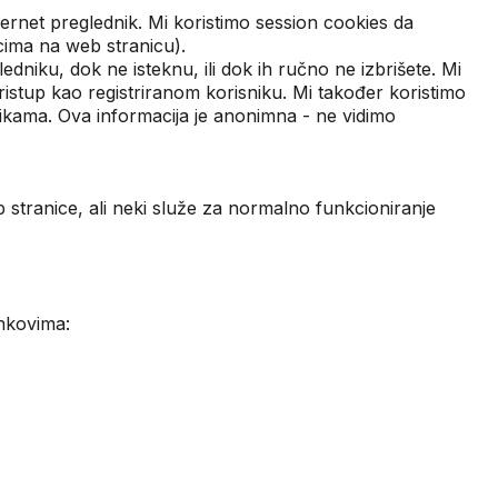
nternet preglednik. Mi koristimo session cookies da
cima na web stranicu).
edniku, dok ne isteknu, ili dok ih ručno ne izbrišete. Mi
pristup kao registriranom korisniku. Mi također koristimo
vikama. Ova informacija je anonimna - ne vidimo
b stranice, ali neki služe za normalno funkcioniranje
inkovima: