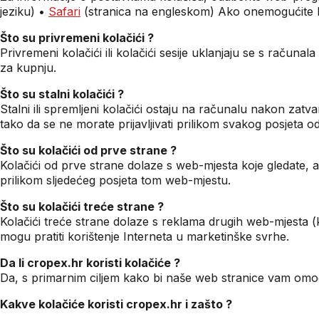
jeziku) •
Safari
(stranica na engleskom) Ako onemogućite ko
Što su privremeni kolačići ?
Privremeni kolačići ili kolačići sesije uklanjaju se s raču
za kupnju.
Što su stalni kolačići ?
Stalni ili spremljeni kolačići ostaju na računalu nakon zat
tako da se ne morate prijavljivati prilikom svakog posjeta 
Što su kolačići od prve strane ?
Kolačići od prve strane dolaze s web-mjesta koje gledate, a
prilikom sljedećeg posjeta tom web-mjestu.
Što su kolačići treće strane ?
Kolačići treće strane dolaze s reklama drugih web-mjesta 
mogu pratiti korištenje Interneta u marketinške svrhe.
Da li cropex.hr koristi kolačiće ?
Da, s primarnim ciljem kako bi naše web stranice vam omogu
Kakve kolačiće koristi cropex.hr i zašto ?