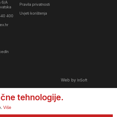
a 6/A
Pravila privatnosti
vatska
Uvjeti korištenja
540 400
ex.hr
kedIn
Web by
InSoft
čne tehnologije.
e.
Više