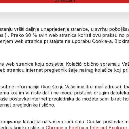
Shvaćam
 stanju vršiti daljnja unaprjeđenja stranice, u svrhu pobolj
ies ) . Preko 90 % svih web stranica koristi ovu praksu no
štenjem web stranice pristajete na uporabu Cookie-a. Blokir
ne web stranice koju posjetite. Kolačići obično spremaju V
u web stranicu internet preglednik šalje natrag kolačiće koji 
sobne informacije (kao što je Vaše ime ili e-mail adresa). I
ama koji im Vi niste dali i ne mogu pristupiti drugim datot
Vaše postavke internet preglednika da možete sami birati hoće
rnet preglednika i slično.
ohranjivanje kolačića na vašem računalu. Cookie postavke mo
nik koji koristite. •
Chrome
•
Firefox
•
Internet Explorer