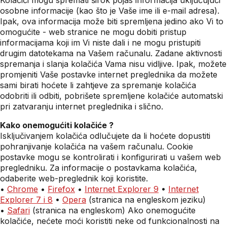
Kolačići mogu spremati širok pojas informacija uključujući
osobne informacije (kao što je Vaše ime ili e-mail adresa).
Ipak, ova informacija može biti spremljena jedino ako Vi to
omogućite - web stranice ne mogu dobiti pristup
informacijama koji im Vi niste dali i ne mogu pristupiti
drugim datotekama na Vašem računalu. Zadane aktivnosti
spremanja i slanja kolačića Vama nisu vidljive. Ipak, možete
promjeniti Vaše postavke internet preglednika da možete
sami birati hoćete li zahtjeve za spremanje kolačića
odobriti ili odbiti, pobrišete spremljene kolačiće automatski
pri zatvaranju internet preglednika i slično.
Kako onemogućiti kolačiće ?
Isključivanjem kolačića odlučujete da li hoćete dopustiti
pohranjivanje kolačića na vašem računalu. Cookie
postavke mogu se kontrolirati i konfigurirati u vašem web
pregledniku. Za informacije o postavkama kolačića,
odaberite web-preglednik koji koristite.
•
Chrome
•
Firefox
•
Internet Explorer 9
•
Internet
Explorer 7 i 8
•
Opera
(stranica na engleskom jeziku)
•
Safari
(stranica na engleskom) Ako onemogućite
kolačiće, nećete moći koristiti neke od funkcionalnosti na