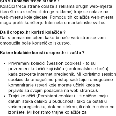
Što su kolačići treće strane ?
Kolačići treće strane dolaze s reklama drugih web-mjesta
(kao što su skočne ili druge reklame) koje se nalaze na
web-mjestu koje gledate. Pomoću tih kolačića web-mjesta
mogu pratiti korištenje Interneta u marketinške svrhe.
Da li cropex.hr koristi kolačiće ?
Da, s primarnim ciljem kako bi naše web stranice vam
omogućile bolje korisničko iskustvo.
Kakve kolačiće koristi cropex.hr i zašto ?
Privremeni kolačići (Session cookies) - to su
privremeni kolačići koji ističu (i automatski se brišu)
kada zatvorite internet preglednik. Mi koristimo session
cookies da omogućimo pristup sadržaju i omogućimo
komentiranje (stvari koje morate učiniti kada se
prijavite sa svojim podacima na web stranicu).
Trajni kolačići (Persistent cookies) - ti obično imaju
datum isteka daleko u budućnost i tako će ostati u
vašem pregledniku, dok ne isteknu, ili dok ih ručno ne
izbrišete. Mi koristimo trajne kolačiće za