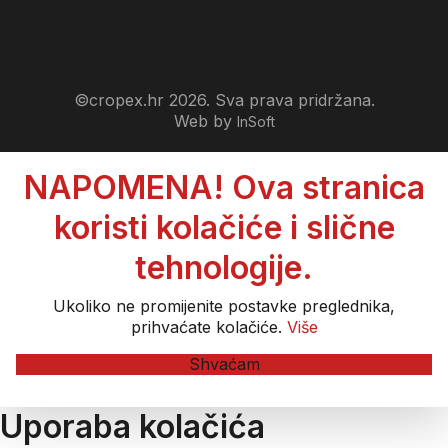
©cropex.hr 2026. Sva prava pridržana.
Web by
InSoft
NAPOMENA! Ova stranica
koristi kolačiće i slične
tehnologije.
Ukoliko ne promijenite postavke preglednika,
prihvaćate kolačiće.
Više
Shvaćam
Uporaba kolačića