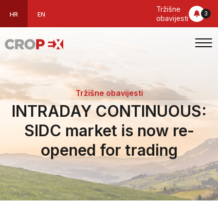
Tržišne
3
HR
EN
obavijesti
Tržišne obavijesti
INTRADAY CONTINUOUS:
SIDC market is now re-
opened for trading