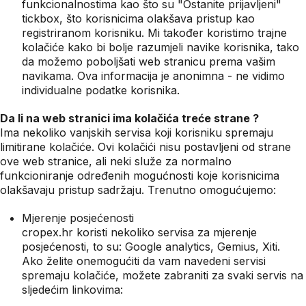
funkcionalnostima kao što su "Ostanite prijavljeni"
tickbox, što korisnicima olakšava pristup kao
registriranom korisniku. Mi također koristimo trajne
kolačiće kako bi bolje razumjeli navike korisnika, tako
da možemo poboljšati web stranicu prema vašim
navikama. Ova informacija je anonimna - ne vidimo
individualne podatke korisnika.
Da li na web stranici ima kolačića treće strane ?
Ima nekoliko vanjskih servisa koji korisniku spremaju
limitirane kolačiće. Ovi kolačići nisu postavljeni od strane
ove web stranice, ali neki služe za normalno
funkcioniranje određenih mogućnosti koje korisnicima
olakšavaju pristup sadržaju. Trenutno omogućujemo:
Mjerenje posjećenosti
cropex.hr koristi nekoliko servisa za mjerenje
posjećenosti, to su: Google analytics, Gemius, Xiti.
Ako želite onemogućiti da vam navedeni servisi
spremaju kolačiće, možete zabraniti za svaki servis na
sljedećim linkovima: