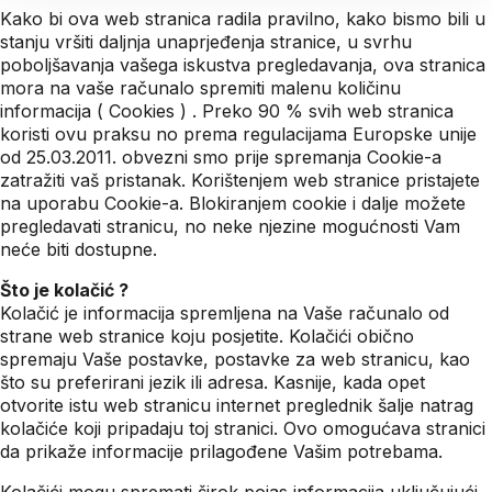
Kako bi ova web stranica radila pravilno, kako bismo bili u
stanju vršiti daljnja unaprjeđenja stranice, u svrhu
poboljšavanja vašega iskustva pregledavanja, ova stranica
mora na vaše računalo spremiti malenu količinu
informacija ( Cookies ) . Preko 90 % svih web stranica
koristi ovu praksu no prema regulacijama Europske unije
od 25.03.2011. obvezni smo prije spremanja Cookie-a
zatražiti vaš pristanak. Korištenjem web stranice pristajete
na uporabu Cookie-a. Blokiranjem cookie i dalje možete
pregledavati stranicu, no neke njezine mogućnosti Vam
neće biti dostupne.
Što je kolačić ?
Kolačić je informacija spremljena na Vaše računalo od
strane web stranice koju posjetite. Kolačići obično
spremaju Vaše postavke, postavke za web stranicu, kao
što su preferirani jezik ili adresa. Kasnije, kada opet
otvorite istu web stranicu internet preglednik šalje natrag
kolačiće koji pripadaju toj stranici. Ovo omogućava stranici
da prikaže informacije prilagođene Vašim potrebama.