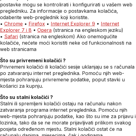
postavke mogu se kontrolirati i konfigurirati u vašem web
pregledniku. Za informacije o postavkama kolačića,
odaberite web-preglednik koji koristite.
•
Chrome
•
Firefox
•
Internet Explorer 9
•
Internet
Explorer 7 i 8
•
Opera
(stranica na engleskom jeziku)
•
Safari
(stranica na engleskom) Ako onemogućite
kolačiće, nećete moći koristiti neke od funkcionalnosti na
web stranicama
Što su privremeni kolačići ?
Privremeni kolačići ili kolačići sesije uklanjaju se s računala
po zatvaranju internet preglednika. Pomoću njih web-
mjesta pohranjuju privremene podatke, poput stavki u
košarici za kupnju.
Što su stalni kolačići ?
Stalni ili spremljeni kolačići ostaju na računalu nakon
zatvaranja programa internet preglednika. Pomoću njih
web-mjesta pohranjuju podatke, kao što su ime za prijavu i
lozinka, tako da se ne morate prijavljivati prilikom svakog
posjeta određenom mjestu. Stalni kolačići ostat će na
računalu danima, mjesecima, čak i godinama.