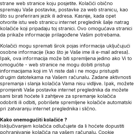
strane web stranice koju posjetite. Kolačići obično
spremaju Vaše postavke, postavke za web stranicu, kao
što su preferirani jezik ili adresa. Kasnije, kada opet
otvorite istu web stranicu internet preglednik šalje natrag
kolačiće koji pripadaju toj stranici. Ovo omogućava stranici
da prikaže informacije prilagođene Vašim potrebama.
Kolačići mogu spremati širok pojas informacija uključujući
osobne informacije (kao što je Vaše ime ili e-mail adresa).
Ipak, ova informacija može biti spremljena jedino ako Vi to
omogućite - web stranice ne mogu dobiti pristup
informacijama koji im Vi niste dali i ne mogu pristupiti
drugim datotekama na Vašem računalu. Zadane aktivnosti
spremanja i slanja kolačića Vama nisu vidljive. Ipak, možete
promjeniti Vaše postavke internet preglednika da možete
sami birati hoćete li zahtjeve za spremanje kolačića
odobriti ili odbiti, pobrišete spremljene kolačiće automatski
pri zatvaranju internet preglednika i slično.
Kako onemogućiti kolačiće ?
Isključivanjem kolačića odlučujete da li hoćete dopustiti
pohranjivanje kolačića na vašem računalu. Cookie