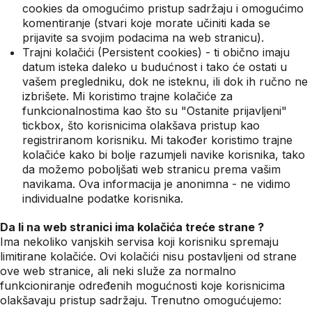
cookies da omogućimo pristup sadržaju i omogućimo
komentiranje (stvari koje morate učiniti kada se
prijavite sa svojim podacima na web stranicu).
Trajni kolačići (Persistent cookies) - ti obično imaju
datum isteka daleko u budućnost i tako će ostati u
vašem pregledniku, dok ne isteknu, ili dok ih ručno ne
izbrišete. Mi koristimo trajne kolačiće za
funkcionalnostima kao što su "Ostanite prijavljeni"
tickbox, što korisnicima olakšava pristup kao
registriranom korisniku. Mi također koristimo trajne
kolačiće kako bi bolje razumjeli navike korisnika, tako
da možemo poboljšati web stranicu prema vašim
navikama. Ova informacija je anonimna - ne vidimo
individualne podatke korisnika.
Da li na web stranici ima kolačića treće strane ?
Ima nekoliko vanjskih servisa koji korisniku spremaju
limitirane kolačiće. Ovi kolačići nisu postavljeni od strane
ove web stranice, ali neki služe za normalno
funkcioniranje određenih mogućnosti koje korisnicima
olakšavaju pristup sadržaju. Trenutno omogućujemo: