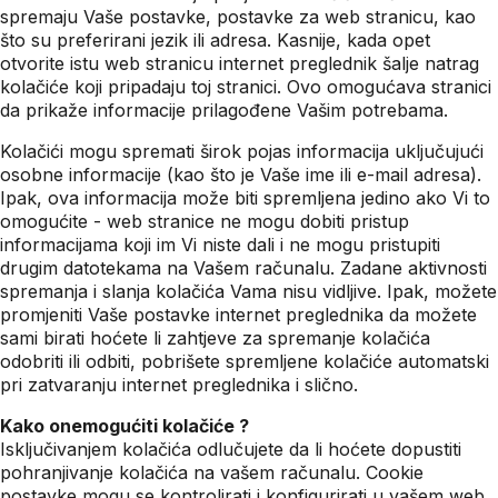
spremaju Vaše postavke, postavke za web stranicu, kao
što su preferirani jezik ili adresa. Kasnije, kada opet
otvorite istu web stranicu internet preglednik šalje natrag
kolačiće koji pripadaju toj stranici. Ovo omogućava stranici
da prikaže informacije prilagođene Vašim potrebama.
Kolačići mogu spremati širok pojas informacija uključujući
osobne informacije (kao što je Vaše ime ili e-mail adresa).
Ipak, ova informacija može biti spremljena jedino ako Vi to
omogućite - web stranice ne mogu dobiti pristup
informacijama koji im Vi niste dali i ne mogu pristupiti
drugim datotekama na Vašem računalu. Zadane aktivnosti
spremanja i slanja kolačića Vama nisu vidljive. Ipak, možete
promjeniti Vaše postavke internet preglednika da možete
sami birati hoćete li zahtjeve za spremanje kolačića
odobriti ili odbiti, pobrišete spremljene kolačiće automatski
pri zatvaranju internet preglednika i slično.
Kako onemogućiti kolačiće ?
Isključivanjem kolačića odlučujete da li hoćete dopustiti
pohranjivanje kolačića na vašem računalu. Cookie
postavke mogu se kontrolirati i konfigurirati u vašem web