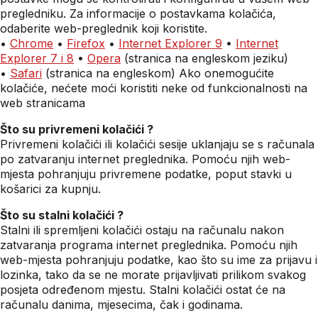
pregledniku. Za informacije o postavkama kolačića,
odaberite web-preglednik koji koristite.
•
Chrome
•
Firefox
•
Internet Explorer 9
•
Internet
Explorer 7 i 8
•
Opera
(stranica na engleskom jeziku)
•
Safari
(stranica na engleskom) Ako onemogućite
kolačiće, nećete moći koristiti neke od funkcionalnosti na
web stranicama
Što su privremeni kolačići ?
Privremeni kolačići ili kolačići sesije uklanjaju se s računala
po zatvaranju internet preglednika. Pomoću njih web-
mjesta pohranjuju privremene podatke, poput stavki u
košarici za kupnju.
Što su stalni kolačići ?
Stalni ili spremljeni kolačići ostaju na računalu nakon
zatvaranja programa internet preglednika. Pomoću njih
web-mjesta pohranjuju podatke, kao što su ime za prijavu i
lozinka, tako da se ne morate prijavljivati prilikom svakog
posjeta određenom mjestu. Stalni kolačići ostat će na
računalu danima, mjesecima, čak i godinama.