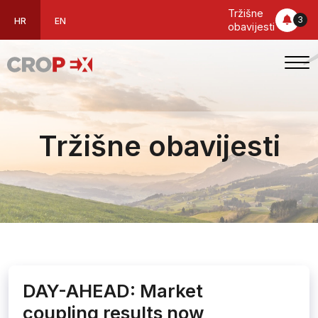
Tržišne
3
HR
EN
obavijesti
Tržišne obavijesti
DAY-AHEAD: Market
coupling results now