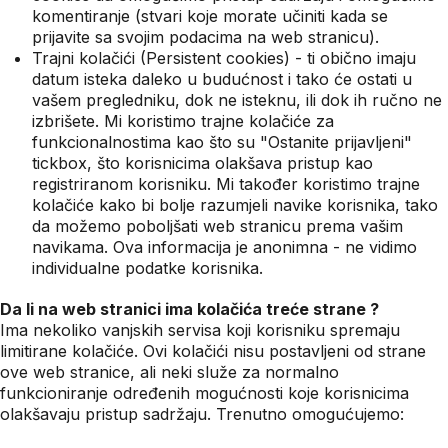
komentiranje (stvari koje morate učiniti kada se
prijavite sa svojim podacima na web stranicu).
Trajni kolačići (Persistent cookies) - ti obično imaju
datum isteka daleko u budućnost i tako će ostati u
vašem pregledniku, dok ne isteknu, ili dok ih ručno ne
izbrišete. Mi koristimo trajne kolačiće za
funkcionalnostima kao što su "Ostanite prijavljeni"
tickbox, što korisnicima olakšava pristup kao
registriranom korisniku. Mi također koristimo trajne
kolačiće kako bi bolje razumjeli navike korisnika, tako
da možemo poboljšati web stranicu prema vašim
navikama. Ova informacija je anonimna - ne vidimo
individualne podatke korisnika.
Da li na web stranici ima kolačića treće strane ?
Ima nekoliko vanjskih servisa koji korisniku spremaju
limitirane kolačiće. Ovi kolačići nisu postavljeni od strane
ove web stranice, ali neki služe za normalno
funkcioniranje određenih mogućnosti koje korisnicima
olakšavaju pristup sadržaju. Trenutno omogućujemo: