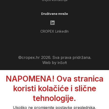
Društvene mreže
CROPEX LinkedIn
©cropex.hr 2026. Sva prava pridržana.
Web by
InSoft
NAPOMENA! Ova stranica
koristi kolačiće i slične
tehnologije.
Ukoliko ne promijenite postavke preglednika,